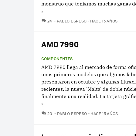
monstruo que teníamos muchas ganas de
»
COMENTARIOS
24
PABLO ESPESO
HACE 13 AÑOS
AMD 7990
COMPONENTES
AMD 7990 llega al mercado de forma ofici
unos primeros modelos que algunos fabr
presentaron en octubre y algunas filtra
recientes, la nueva 'Malta' de doble núcl
finalmente una realidad. La tarjeta gráfic
»
COMENTARIOS
20
PABLO ESPESO
HACE 13 AÑOS