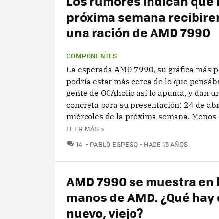
Los rumores indican que 
próxima semana recibir
una ración de AMD 7990
COMPONENTES
La esperada AMD 7990, su gráfica más p
podría estar más cerca de lo que pensáb
gente de OCAholic así lo apunta, y dan u
concreta para su presentación: 24 de abri
miércoles de la próxima semana. Menos de
LEER MÁS »
COMENTARIOS
14
PABLO ESPESO
HACE 13 AÑOS
AMD 7990 se muestra en 
manos de AMD. ¿Qué hay 
nuevo, viejo?