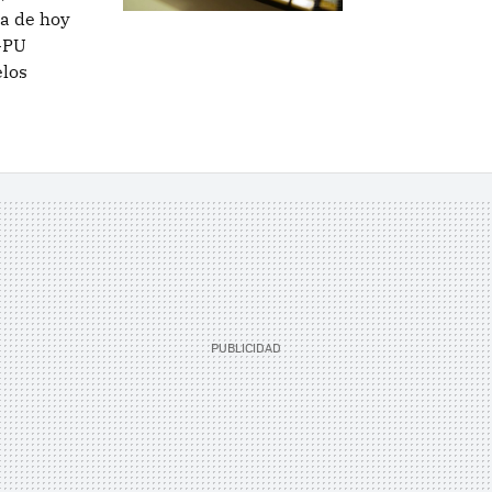
ía de hoy
GPU
elos