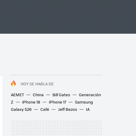
HOY SE HABLA DE
AEMET
China
Bill Gates
Generación
Z
iPhone 18
iPhone 17
Samsung
Galaxy S26
Café
Jeff Bezos
IA