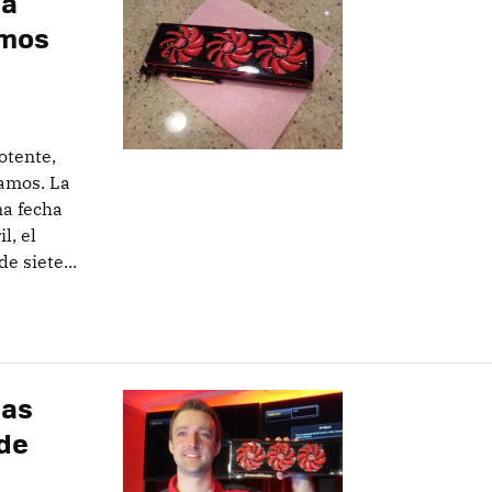
la
emos
otente,
amos. La
na fecha
l, el
 siete...
las
de