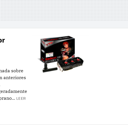
or
nada sobre
n anteriores
n
ageradamente
rano...
LEER