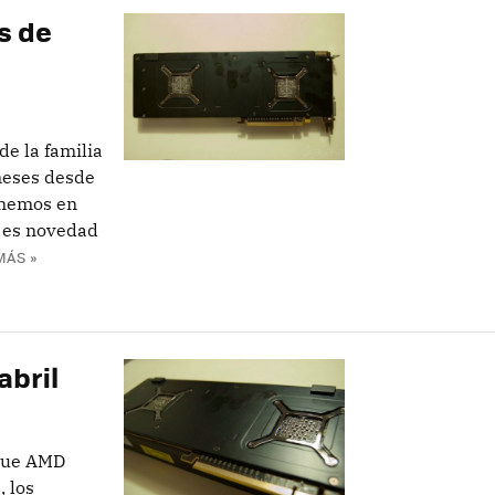
s de
de la familia
meses desde
enemos en
o es novedad
MÁS »
abril
 que AMD
, los