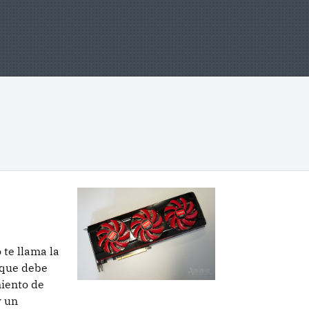
te llama la
l que debe
miento de
y un