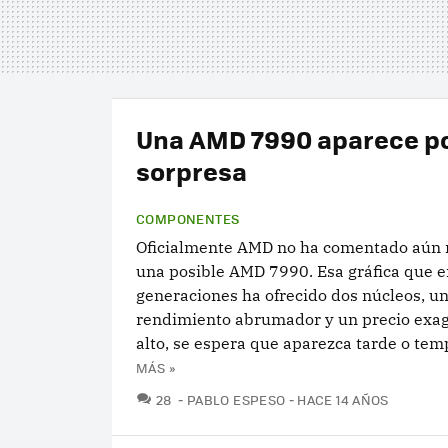
Una AMD 7990 aparece p
sorpresa
COMPONENTES
Oficialmente AMD no ha comentado aún 
una posible AMD 7990. Esa gráfica que e
generaciones ha ofrecido dos núcleos, u
rendimiento abrumador y un precio ex
alto, se espera que aparezca tarde o temp
MÁS »
COMENTARIOS
28
PABLO ESPESO
HACE 14 AÑOS