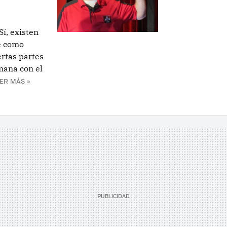
í, existen
e como
ertas partes
mana con el
ER MÁS »