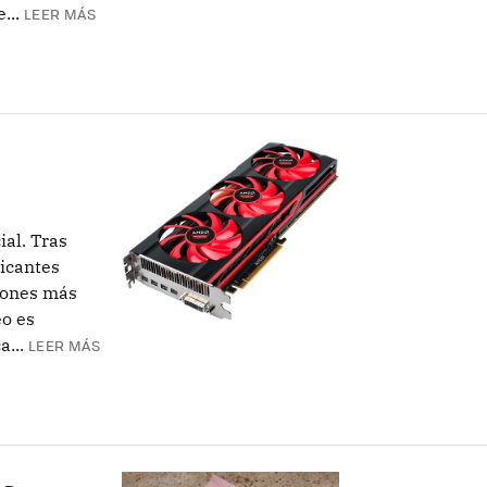
...
LEER MÁS
al. Tras
icantes
ciones más
eo es
a...
LEER MÁS