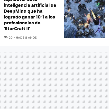
inteligencia artificial de
DeepMind que ha
logrado ganar 10-1 a los
profesionales de
'StarCraft II'
COMENTARIOS
20
HACE 8 AÑOS