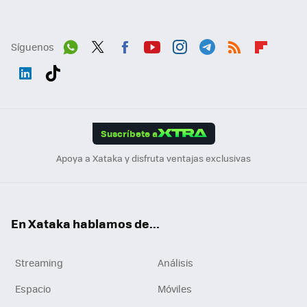
Síguenos
Wh
Twit
Fac
You
Inst
Tele
RSS
Flip
ats
ter
ebo
tub
agr
gra
boa
Link
Tikt
App
ok
e
am
m
rd
edI
ok
Suscríbete a
n
Apoya a Xataka y disfruta ventajas exclusivas
En Xataka hablamos de...
Streaming
Análisis
Espacio
Móviles