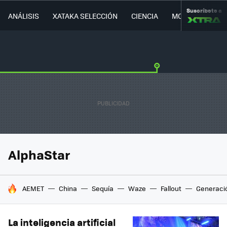
Suscríbete a
ANÁLISIS
XATAKA SELECCIÓN
CIENCIA
MOVILIDAD
AlphaStar
HOY SE HABLA DE
AEMET
China
Sequía
Waze
Fallout
Generaci
La inteligencia artificial