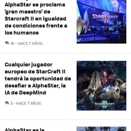
AlphaStar se proclama
'gran maestro' de
Starcraft II en igualdad
de condiciones frente a
los humanos
COMENTARIOS
16
HACE 7 AÑOS
Cualquier jugador
europeo de StarCraft II
tendrá la oportunidad de
desafiar a AlphaStar, la
IA de DeepMind
COMENTARIOS
3
HACE 7 AÑOS
AlphaStar es la