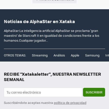
Noticias de AlphaStar en Xataka
AlphaStar:La inteligencia artificial AlphaStar se proclama 'gran
maestro' de Starcraft II en igualdad de condiciones frente a los
humanos.Cualquier jugador...
OTROS TEMAS:
Streaming
Análisis
Apple
Samsung
In
RECIBE "Xatakaletter", NUESTRA NEWSLETTER
SEMANAL
SUSCRIBIR
Suscribiéndote aceptas nuestra
política de privacidad