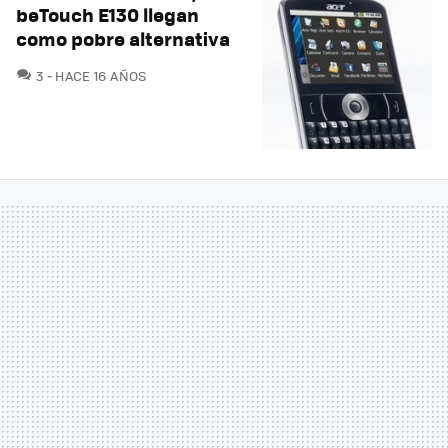
beTouch E130 llegan
como pobre alternativa
COMENTARIOS
3
HACE 16 AÑOS