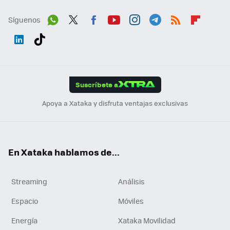
Síguenos
Wh
Twit
Fac
You
Inst
Tele
RSS
Flip
ats
ter
ebo
tub
agr
gra
boa
Link
Tikt
App
ok
e
am
m
rd
edI
ok
Suscríbete a
n
Apoya a Xataka y disfruta ventajas exclusivas
En Xataka hablamos de...
Streaming
Análisis
Espacio
Móviles
Energía
Xataka Movilidad