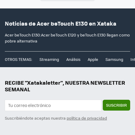
Noticias de Acer beTouch E130 en Xataka
Acer beTouch E130:Acer beTouch E120 y beTouch E130 llegan como
pobre alternativa
OTROS TEMAS:
Streaming
Análisis
Apple
Samsung
In
RECIBE "Xatakaletter", NUESTRA NEWSLETTER
SEMANAL
SUSCRIBIR
Suscribiéndote aceptas nuestra
política de privacidad