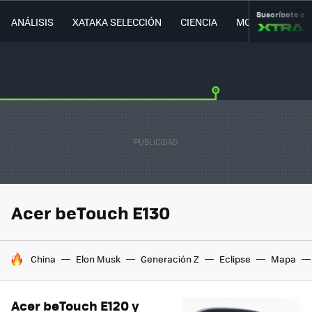
Suscríbete a
ANÁLISIS
XATAKA SELECCIÓN
CIENCIA
MOVILIDAD
Acer beTouch E130
HOY SE HABLA DE
China
Elon Musk
Generación Z
Eclipse
Mapa
Acer beTouch E120 y