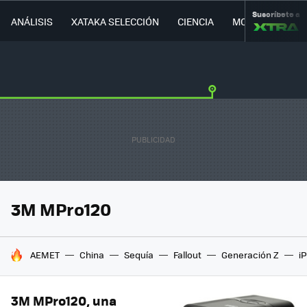
Suscríbete a
ANÁLISIS
XATAKA SELECCIÓN
CIENCIA
MOVILIDAD
3M MPro120
HOY SE HABLA DE
AEMET
China
Sequía
Fallout
Generación Z
i
3M MPro120, una