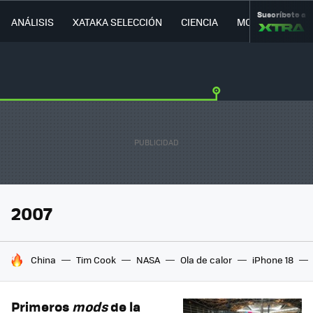
Suscríbete a
ANÁLISIS
XATAKA SELECCIÓN
CIENCIA
MOVILIDAD
2007
HOY SE HABLA DE
China
Tim Cook
NASA
Ola de calor
iPhone 18
Primeros
mods
de la