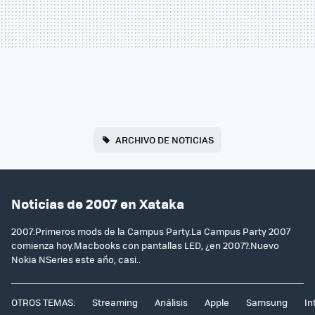
ARCHIVO DE NOTICIAS
Noticias de 2007 en Xataka
2007:Primeros mods de la Campus Party.La Campus Party 2007
comienza hoy.Macbooks con pantallas LED, ¿en 2007?.Nuevo
Nokia NSeries este año, casi..
OTROS TEMAS:
Streaming
Análisis
Apple
Samsung
In