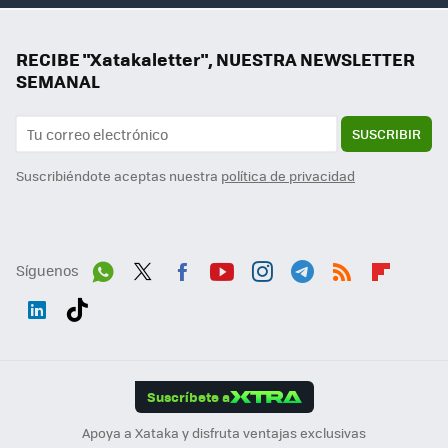
RECIBE "Xatakaletter", NUESTRA NEWSLETTER
SEMANAL
SUSCRIBIR
Suscribiéndote aceptas nuestra
política de privacidad
Síguenos
Wh
Twit
Fac
You
Inst
Tele
RSS
Flip
ats
ter
ebo
tub
agr
gra
boa
Link
Tikt
App
ok
e
am
m
rd
edI
ok
Suscríbete a
n
Apoya a Xataka y disfruta ventajas exclusivas