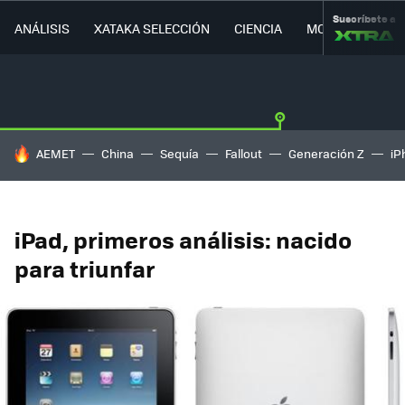
Suscríbete a
ANÁLISIS
XATAKA SELECCIÓN
CIENCIA
MOVILIDAD
HOY SE HABLA DE
AEMET
China
Sequía
Fallout
Generación Z
iP
iPad, primeros análisis: nacido
para triunfar