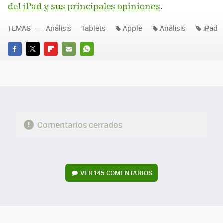
del iPad y sus principales opiniones
.
TEMAS
Análisis
Tablets
Apple
Análisis
iPad
FACEBOOK
TWITTER
FLIPBOARD
E-
WHATSAPP
MAIL
Comentarios cerrados
VER
145 COMENTARIOS