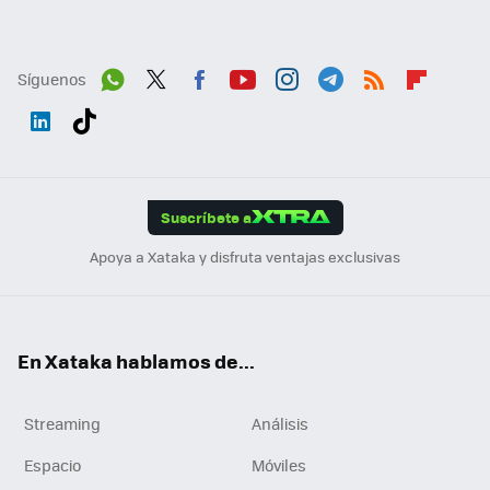
Síguenos
Wh
Twit
Fac
You
Inst
Tele
RSS
Flip
ats
ter
ebo
tub
agr
gra
boa
Link
Tikt
App
ok
e
am
m
rd
edI
ok
Suscríbete a
n
Apoya a Xataka y disfruta ventajas exclusivas
En Xataka hablamos de...
Streaming
Análisis
Espacio
Móviles