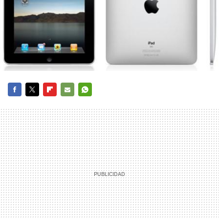
FACEBOOK
TWITTER
FLIPBOARD
E-
WHATSAPP
MAIL