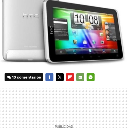
13 comentarios
FACEBOOK
TWITTER
FLIPBOARD
E-
WHATSAPP
MAIL