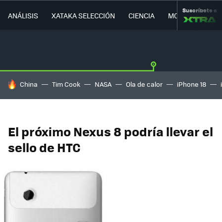
Suscríbete a
ANÁLISIS
XATAKA SELECCIÓN
CIENCIA
MOVILIDAD
HOY SE HABLA DE
China
Tim Cook
NASA
Ola de calor
iPhone 18
El próximo Nexus 8 podría llevar el
sello de HTC