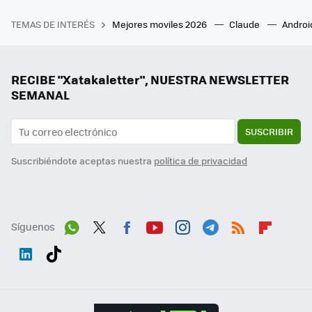
TEMAS DE INTERÉS
Mejores moviles 2026
Claude
Androi
RECIBE "Xatakaletter", NUESTRA NEWSLETTER
SEMANAL
SUSCRIBIR
Suscribiéndote aceptas nuestra
política de privacidad
Síguenos
Wh
Twit
Fac
You
Inst
Tele
RSS
Flip
ats
ter
ebo
tub
agr
gra
boa
Link
Tikt
App
ok
e
am
m
rd
edI
ok