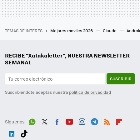
TEMAS DE INTERÉS
Mejores moviles 2026
Claude
Androi
RECIBE "Xatakaletter", NUESTRA NEWSLETTER
SEMANAL
SUSCRIBIR
Suscribiéndote aceptas nuestra
política de privacidad
Síguenos
Wh
Twit
Fac
You
Inst
Tele
RSS
Flip