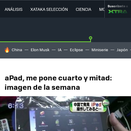
Suscríbete a
ANÁLISIS
XATAKA SELECCIÓN
CIENCIA
MOVILIDAD
HOY SE HABLA DE
China
Elon Musk
IA
Eclipse
Miniserie
Japón
aPad, me pone cuarto y mitad:
imagen de la semana