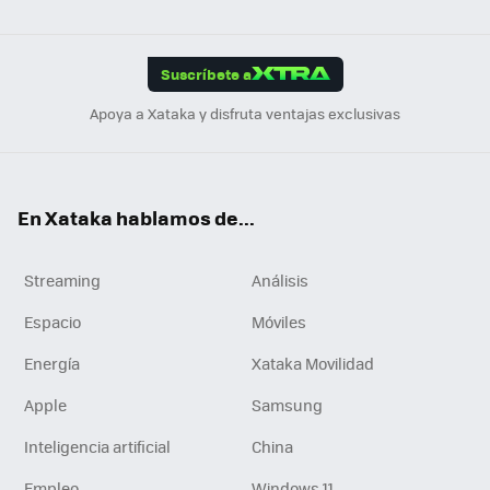
ats
ter
ebo
tub
agr
gra
boa
Link
Tikt
App
ok
e
am
m
rd
edI
ok
Suscríbete a
n
Apoya a Xataka y disfruta ventajas exclusivas
En Xataka hablamos de...
Streaming
Análisis
Espacio
Móviles
Energía
Xataka Movilidad
Apple
Samsung
Inteligencia artificial
China
Empleo
Windows 11