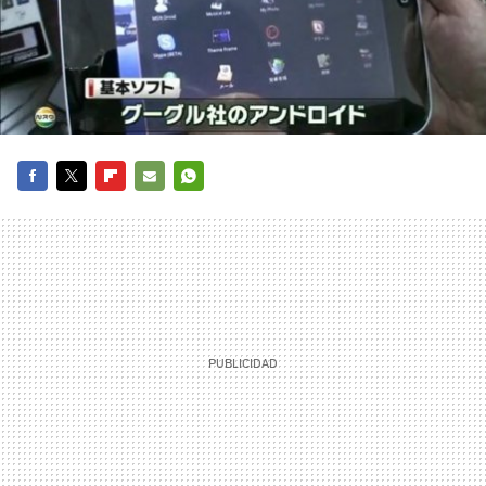
FACEBOOK
TWITTER
FLIPBOARD
E-
WHATSAPP
MAIL