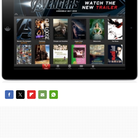
FACEBOOK
TWITTER
FLIPBOARD
E-
WHATSAPP
MAIL