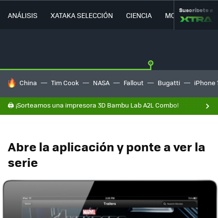
Suscríbete a
ANÁLISIS
XATAKA SELECCIÓN
CIENCIA
MOVILIDAD
HOY SE HABLA DE
China
Tim Cook
NASA
Fallout
Bugatti
iPhone 
🖨️ ¡Sorteamos una impresora 3D Bambu Lab A2L Combo!
Abre la aplicación y ponte a ver la
serie