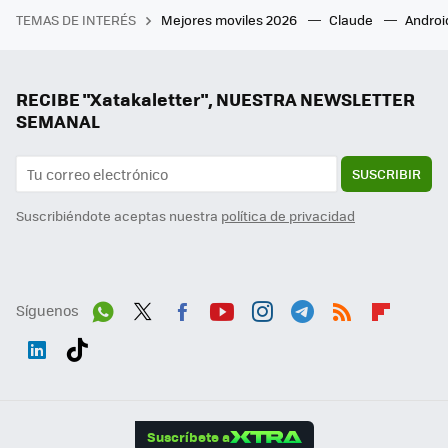
TEMAS DE INTERÉS
Mejores moviles 2026
Claude
Androi
RECIBE "Xatakaletter", NUESTRA NEWSLETTER
SEMANAL
SUSCRIBIR
Suscribiéndote aceptas nuestra
política de privacidad
Síguenos
Wh
Twit
Fac
You
Inst
Tele
RSS
Flip
ats
ter
ebo
tub
agr
gra
boa
Link
Tikt
App
ok
e
am
m
rd
edI
ok
Suscríbete a
n