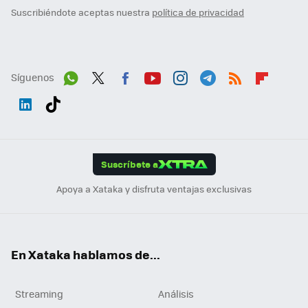
Suscribiéndote aceptas nuestra
política de privacidad
Síguenos
Wh
Twit
Fac
You
Inst
Tele
RSS
Flip
ats
ter
ebo
tub
agr
gra
boa
Link
Tikt
App
ok
e
am
m
rd
edI
ok
Suscríbete a
n
Apoya a Xataka y disfruta ventajas exclusivas
En Xataka hablamos de...
Streaming
Análisis