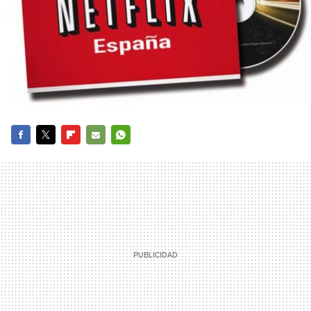
FACEBOOK
TWITTER
FLIPBOARD
E-
WHATSAPP
MAIL