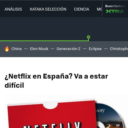
Suscríbete a
ANÁLISIS
XATAKA SELECCIÓN
CIENCIA
MOVILIDAD
HOY SE HABLA DE
China
Elon Musk
Generación Z
Eclipse
Christoph
¿Netflix en España? Va a estar
difícil