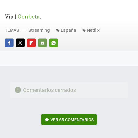
Vía |
Genbeta
.
TEMAS
Streaming
España
Netflix
FACEBOOK
TWITTER
FLIPBOARD
E-
WHATSAPP
MAIL
Comentarios cerrados
VER
65 COMENTARIOS