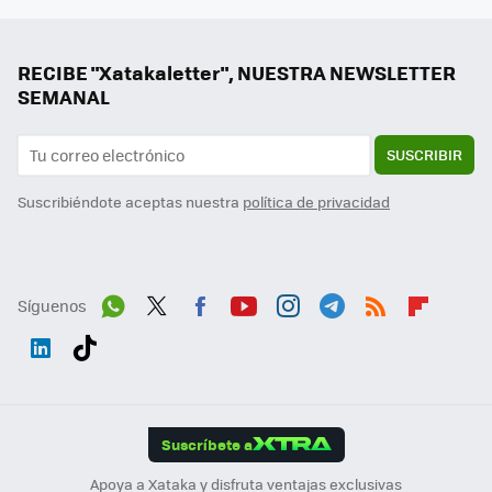
RECIBE "Xatakaletter", NUESTRA NEWSLETTER
SEMANAL
SUSCRIBIR
Suscribiéndote aceptas nuestra
política de privacidad
Síguenos
Wh
Twit
Fac
You
Inst
Tele
RSS
Flip
ats
ter
ebo
tub
agr
gra
boa
Link
Tikt
App
ok
e
am
m
rd
edI
ok
Suscríbete a
n
Apoya a Xataka y disfruta ventajas exclusivas