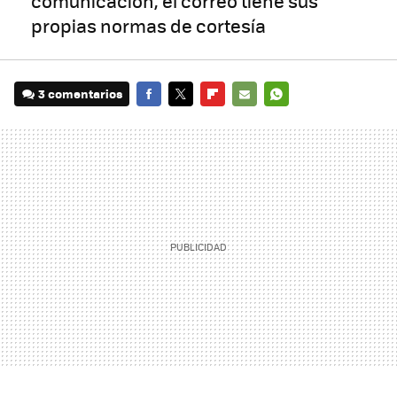
comunicación, el correo tiene sus
propias normas de cortesía
3 comentarios
FACEBOOK
TWITTER
FLIPBOARD
E-
WHATSAPP
MAIL