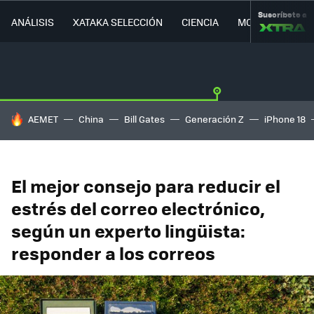
Suscríbete a
ANÁLISIS
XATAKA SELECCIÓN
CIENCIA
MOVILIDAD
HOY SE HABLA DE
AEMET
China
Bill Gates
Generación Z
iPhone 18
El mejor consejo para reducir el
estrés del correo electrónico,
según un experto lingüista:
responder a los correos