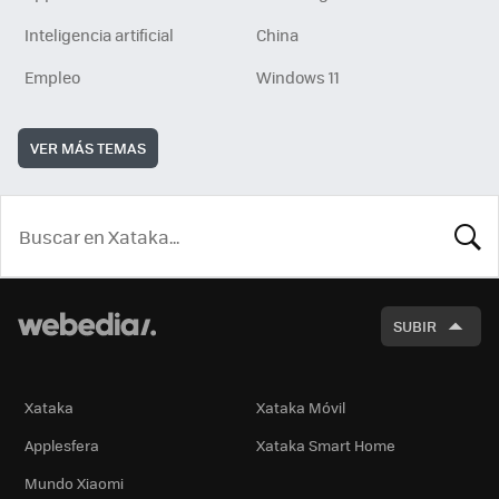
Inteligencia artificial
China
Empleo
Windows 11
VER MÁS TEMAS
BUSCA
SUBIR
Xataka
Xataka Móvil
Applesfera
Xataka Smart Home
Mundo Xiaomi