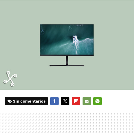
Sin comentarios
FACEBOOK
TWITTER
FLIPBOARD
E-
WHATSAPP
MAIL