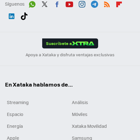
Síguenos
Wh
Twit
Fac
You
Inst
Tele
RSS
Flip
ats
ter
ebo
tub
agr
gra
boa
Link
Tikt
App
ok
e
am
m
rd
edI
ok
Suscríbete a
n
Apoya a Xataka y disfruta ventajas exclusivas
En Xataka hablamos de...
Streaming
Análisis
Espacio
Móviles
Energía
Xataka Movilidad
Apple
Samsung