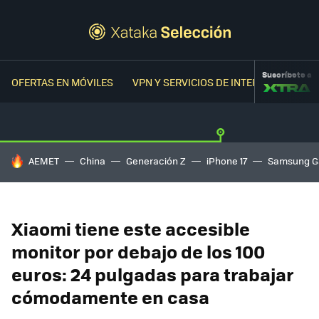
Suscríbete a
OFERTAS EN MÓVILES
VPN Y SERVICIOS DE INTERNET
OFER
HOY SE HABLA DE
AEMET
China
Generación Z
iPhone 17
Samsung G
Xiaomi tiene este accesible
monitor por debajo de los 100
euros: 24 pulgadas para trabajar
cómodamente en casa