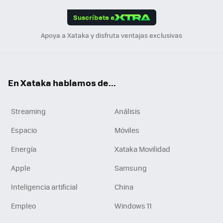
App
ok
e
am
m
rd
edI
ok
Suscríbete a
n
Apoya a Xataka y disfruta ventajas exclusivas
En Xataka hablamos de...
Streaming
Análisis
Espacio
Móviles
Energía
Xataka Movilidad
Apple
Samsung
Inteligencia artificial
China
Empleo
Windows 11