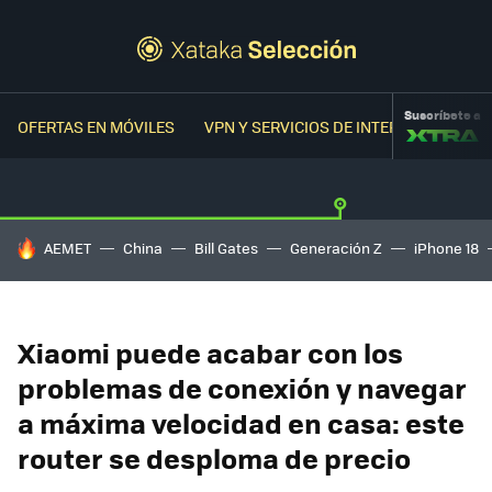
Suscríbete a
OFERTAS EN MÓVILES
VPN Y SERVICIOS DE INTERNET
OFER
HOY SE HABLA DE
AEMET
China
Bill Gates
Generación Z
iPhone 18
Xiaomi puede acabar con los
problemas de conexión y navegar
a máxima velocidad en casa: este
router se desploma de precio