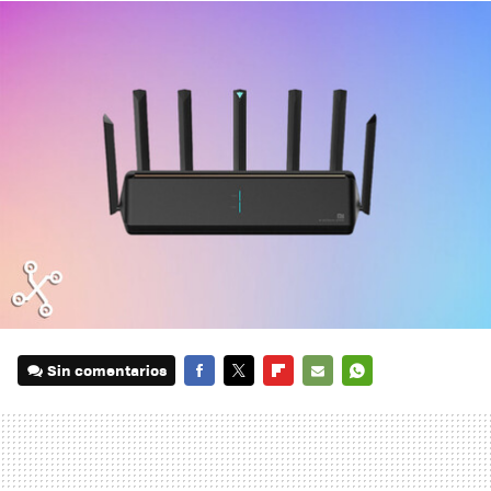
Sin comentarios
FACEBOOK
TWITTER
FLIPBOARD
E-
WHATSAPP
MAIL