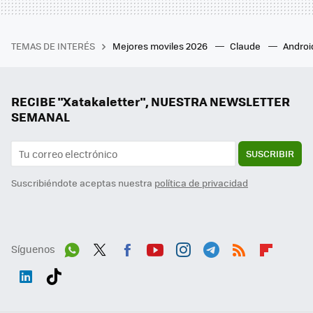
TEMAS DE INTERÉS
Mejores moviles 2026
Claude
Androi
RECIBE "Xatakaletter", NUESTRA NEWSLETTER
SEMANAL
SUSCRIBIR
Suscribiéndote aceptas nuestra
política de privacidad
Síguenos
Wh
Twit
Fac
You
Inst
Tele
RSS
Flip
ats
ter
ebo
tub
agr
gra
boa
Link
Tikt