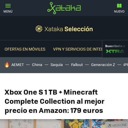
MENÚ
NUEVO
Suscríbete a
OFERTAS EN MÓVILES
VPN Y SERVICIOS DE INTERNET
OFER
HOY SE HABLA DE
AEMET
China
Sequía
Fallout
Generación Z
iP
Xbox One S 1 TB + Minecraft
Complete Collection al mejor
precio en Amazon: 179 euros