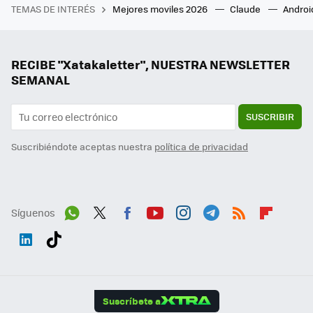
TEMAS DE INTERÉS
Mejores moviles 2026
Claude
Androi
RECIBE "Xatakaletter", NUESTRA NEWSLETTER
SEMANAL
SUSCRIBIR
Suscribiéndote aceptas nuestra
política de privacidad
Síguenos
Wh
Twit
Fac
You
Inst
Tele
RSS
Flip
ats
ter
ebo
tub
agr
gra
boa
Link
Tikt
App
ok
e
am
m
rd
edI
ok
Suscríbete a
n