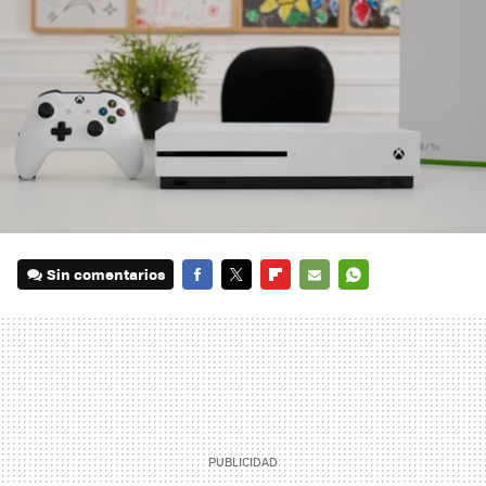
Sin comentarios
FACEBOOK
TWITTER
FLIPBOARD
E-
WHATSAPP
MAIL