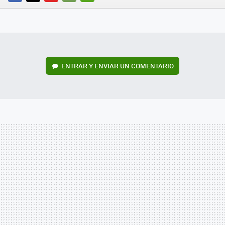
FACEBOOK
TWITTER
FLIPBOARD
E-
WHATSAPP
MAIL
ENTRAR Y ENVIAR UN COMENTARIO