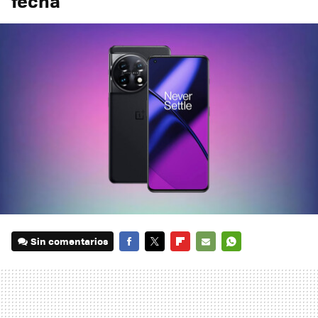
fecha
Sin comentarios
FACEBOOK
TWITTER
FLIPBOARD
E-
WHATSAPP
MAIL