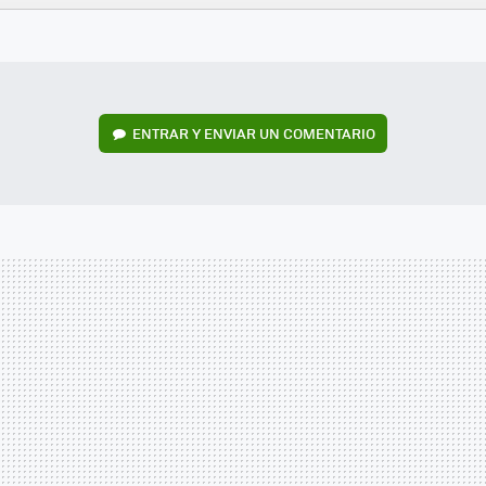
FACEBOOK
TWITTER
FLIPBOARD
E-
WHATSAPP
MAIL
ENTRAR Y ENVIAR UN COMENTARIO