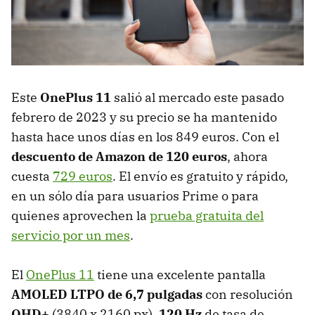
Este
OnePlus 11
salió al mercado este pasado
febrero de 2023 y su precio se ha mantenido
hasta hace unos días en los 849 euros. Con el
descuento de Amazon de 120 euros
, ahora
cuesta
729 euros
. El envío es gratuito y rápido,
en un sólo día para usuarios Prime o para
quienes aprovechen la
prueba gratuita del
servicio por un mes
.
El
OnePlus 11
tiene una excelente pantalla
AMOLED LTPO de 6,7 pulgadas
con resolución
QHD+
(3840 x 2160 px),
120 Hz
de tasa de