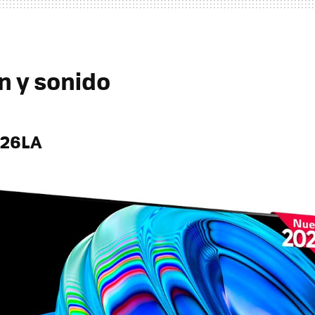
n y sonido
B26LA