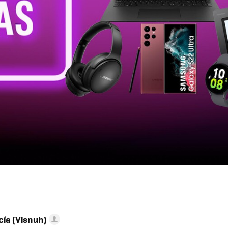
ía (Visnuh)