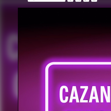
FACEBOOK
TWITTER
FLIPBOARD
E-
MAIL