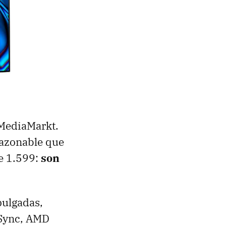
 MediaMarkt.
razonable que
e 1.599:
son
pulgadas,
-Sync, AMD