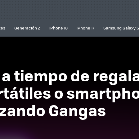
tes
Generación Z
iPhone 18
iPhone 17
Samsung Galaxy 
 a tiempo de regal
rtátiles o smartph
azando Gangas