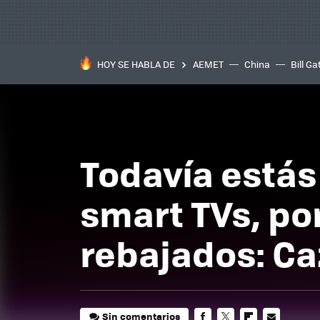
HOY SE HABLA DE
AEMET
China
Bill Ga
Todavía estás
smart TVs, po
rebajados: C
Sin comentarios