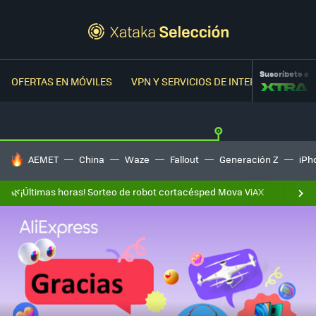
Suscríbete a
OFERTAS EN MÓVILES
VPN Y SERVICIOS DE INTERNET
OFER
HOY SE HABLA DE
AEMET
China
Waze
Fallout
Generación Z
iPh
🌿¡Últimas horas! Sorteo de robot cortacésped Mova ViAX