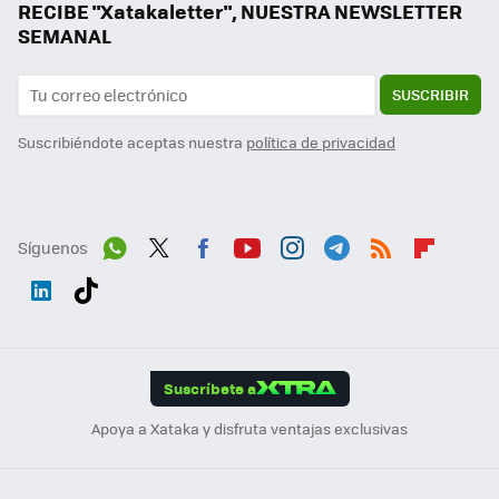
RECIBE "Xatakaletter", NUESTRA NEWSLETTER
SEMANAL
SUSCRIBIR
Suscribiéndote aceptas nuestra
política de privacidad
Síguenos
Wh
Twit
Fac
You
Inst
Tele
RSS
Flip
ats
ter
ebo
tub
agr
gra
boa
Link
Tikt
App
ok
e
am
m
rd
edI
ok
Suscríbete a
n
Apoya a Xataka y disfruta ventajas exclusivas