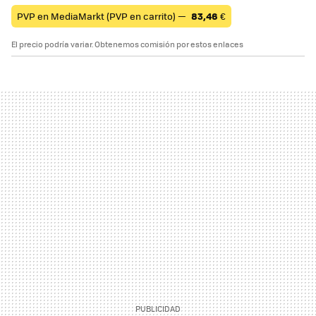
PVP en MediaMarkt (PVP en carrito) —
83,46
€
El precio podría variar. Obtenemos comisión por estos enlaces