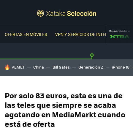
Suscríbete a
OFERTAS EN MÓVILES
VPN Y SERVICIOS DE INTERNET
OFER
HOY SE HABLA DE
AEMET
China
Bill Gates
Generación Z
iPhone 18
Por solo 83 euros, esta es una de
las teles que siempre se acaba
agotando en MediaMarkt cuando
está de oferta