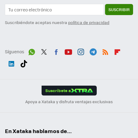
SUSCRIBIR
Suscribiéndote aceptas nuestra
política de privacidad
Síguenos
Wh
Twit
Fac
You
Inst
Tele
RSS
Flip
ats
ter
ebo
tub
agr
gra
boa
Link
Tikt
App
ok
e
am
m
rd
edI
ok
Suscríbete a
n
Apoya a Xataka y disfruta ventajas exclusivas
En Xataka hablamos de...