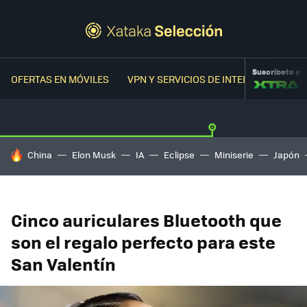
Suscríbete a
OFERTAS EN MÓVILES
VPN Y SERVICIOS DE INTERNET
OFER
HOY SE HABLA DE
China
Elon Musk
IA
Eclipse
Miniserie
Japón
Cinco auriculares Bluetooth que
son el regalo perfecto para este
San Valentín