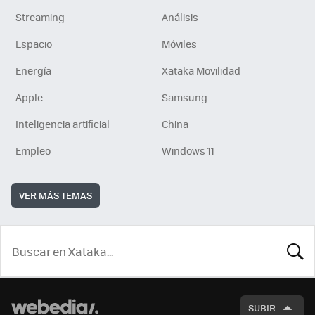
Streaming
Análisis
Espacio
Móviles
Energía
Xataka Movilidad
Apple
Samsung
Inteligencia artificial
China
Empleo
Windows 11
VER MÁS TEMAS
BUSCA
SUBIR