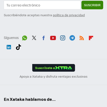
SUSCRIBIR
Suscribiéndote aceptas nuestra
política de privacidad
Síguenos
Wh
Twit
Fac
You
Inst
Tele
RSS
Flip
ats
ter
ebo
tub
agr
gra
boa
Link
Tikt
App
ok
e
am
m
rd
edI
ok
Suscríbete a
n
Apoya a Xataka y disfruta ventajas exclusivas
En Xataka hablamos de...