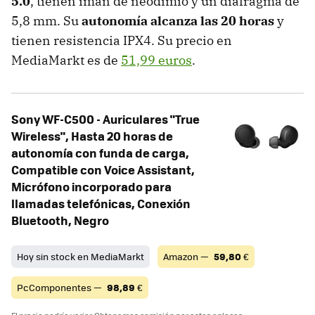
5.0
, tienen imán de neodimio y un diafragma de
5,8 mm. Su
autonomía alcanza las 20 horas
y
tienen resistencia IPX4. Su precio en
MediaMarkt es de
51,99 euros
.
Sony WF-C500 - Auriculares "True
Wireless", Hasta 20 horas de
autonomía con funda de carga,
Compatible con Voice Assistant,
Micrófono incorporado para
llamadas telefónicas, Conexión
Bluetooth, Negro
Hoy sin stock en MediaMarkt
Amazon —
59,80
€
PcComponentes —
98,89
€