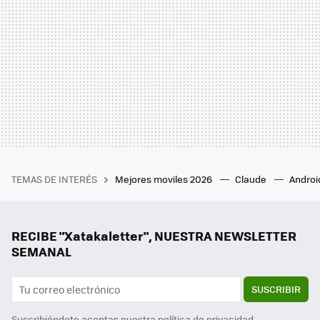
TEMAS DE INTERÉS
Mejores moviles 2026
Claude
Androi
RECIBE "Xatakaletter", NUESTRA NEWSLETTER
SEMANAL
SUSCRIBIR
Suscribiéndote aceptas nuestra
política de privacidad