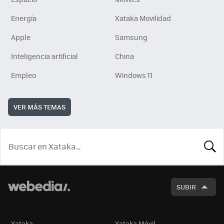
Energía
Xataka Movilidad
Apple
Samsung
Inteligencia artificial
China
Empleo
Windows 11
VER MÁS TEMAS
BUSCA
SUBIR
Xataka
Xataka Móvil