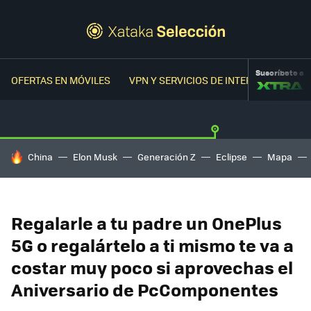
Suscríbete a
OFERTAS EN MÓVILES
VPN Y SERVICIOS DE INTERNET
OFER
HOY SE HABLA DE
China
Elon Musk
Generación Z
Eclipse
Mapa
Regalarle a tu padre un OnePlus
5G o regalártelo a ti mismo te va a
costar muy poco si aprovechas el
Aniversario de PcComponentes