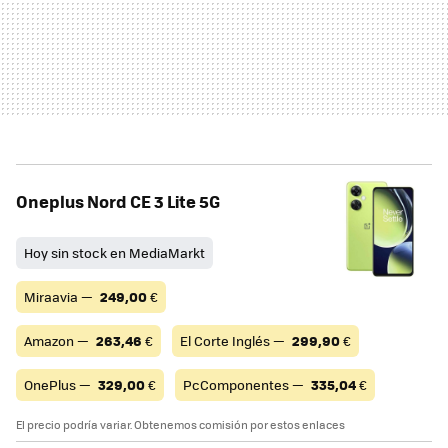
Oneplus Nord CE 3 Lite 5G
Hoy sin stock en MediaMarkt
Miraavia —
249,00
€
Amazon —
263,46
€
El Corte Inglés —
299,90
€
OnePlus —
329,00
€
PcComponentes —
335,04
€
El precio podría variar. Obtenemos comisión por estos enlaces