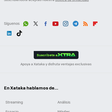
Síguenos
Wh
Twit
Fac
You
Inst
Tele
RSS
Flip
ats
ter
ebo
tub
agr
gra
boa
Link
Tikt
App
ok
e
am
m
rd
edI
ok
Suscríbete a
n
Apoya a Xataka y disfruta ventajas exclusivas
En Xataka hablamos de...
Streaming
Análisis
Espacio
Móviles