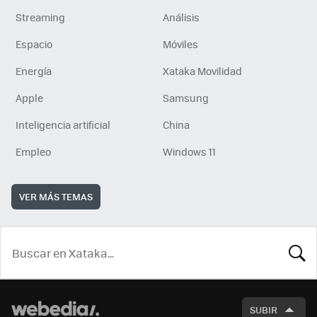
Streaming
Análisis
Espacio
Móviles
Energía
Xataka Movilidad
Apple
Samsung
Inteligencia artificial
China
Empleo
Windows 11
VER MÁS TEMAS
BUSCA
SUBIR