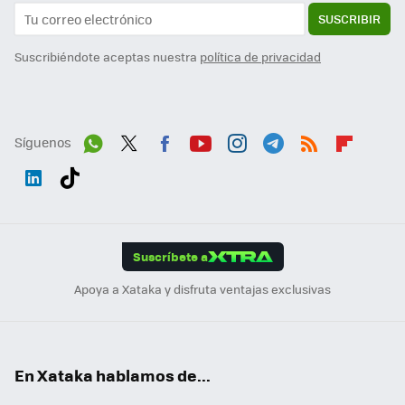
SUSCRIBIR
Suscribiéndote aceptas nuestra
política de privacidad
Síguenos
Wh
Twit
Fac
You
Inst
Tele
RSS
Flip
ats
ter
ebo
tub
agr
gra
boa
Link
Tikt
App
ok
e
am
m
rd
edI
ok
Suscríbete a
n
Apoya a Xataka y disfruta ventajas exclusivas
En Xataka hablamos de...