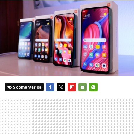
5 comentarios
FACEBOOK
TWITTER
FLIPBOARD
E-
WHATSAPP
MAIL