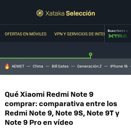
Suscríbete a
OFERTAS EN MÓVILES
VPN Y SERVICIOS DE INTERNET
OFER
HOY SE HABLA DE
AEMET
China
Bill Gates
Generación Z
iPhone 18
Qué Xiaomi Redmi Note 9
comprar: comparativa entre los
Redmi Note 9, Note 9S, Note 9T y
Note 9 Pro en vídeo