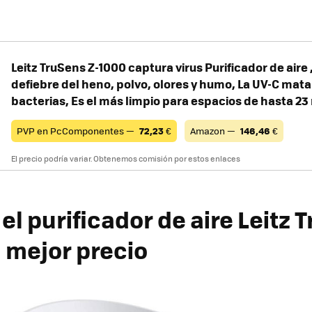
Leitz TruSens Z-1000 captura virus Purificador de aire
defiebre del heno, polvo, olores y humo, La UV-C mata
bacterias, Es el más limpio para espacios de hasta 23
PVP en PcComponentes —
72,23
€
Amazon —
146,46
€
El precio podría variar. Obtenemos comisión por estos enlaces
l purificador de aire Leitz 
l mejor precio