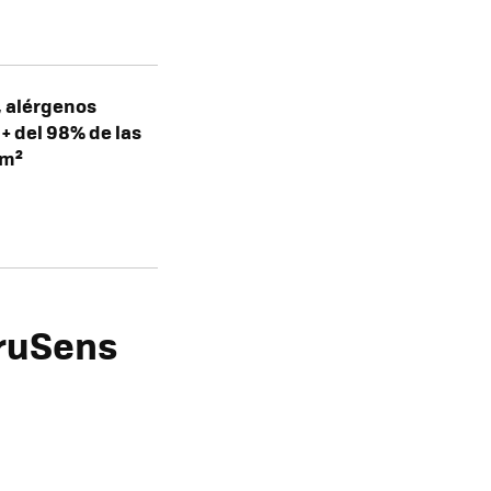
 , alérgenos
 + del 98% de las
 m²
TruSens