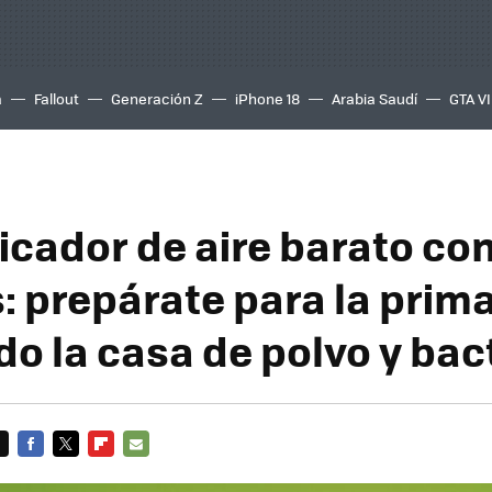
a
Fallout
Generación Z
iPhone 18
Arabia Saudí
GTA VI
icador de aire barato con
s: prepárate para la prim
do la casa de polvo y bac
FACEBOOK
TWITTER
FLIPBOARD
E-