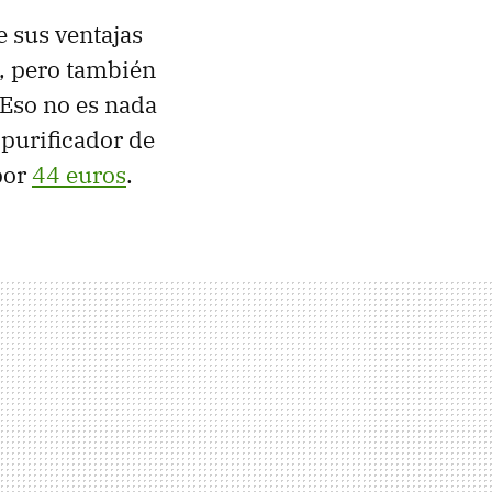
e sus ventajas
l, pero también
 Eso no es nada
 purificador de
por
44 euros
.