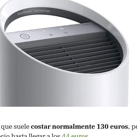
 que suele
costar normalmente 130 euros
, p
cio hasta llegar a los
44 euros
.