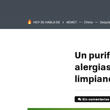
HOY SE HABLA DE
AEMET
China
Sequí
Un purif
alergia
limpian
Sin comentarios