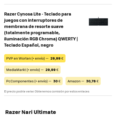
Razer Cynosa Lite - Teclado para
juegos con interruptores de
membrana de resorte suave
(totalmente programable,
iluminación RGB Chroma) QWERTY |
Teclado Español, negro
PVP en Worten (+ envío) —
29,99
€
MediaMarkt (+ envío) —
29,99
€
PcComponentes (+ envío) —
30
€
Amazon —
30,78
€
El precio podría variar. Obtenemos comisión por estos enlaces
Razer Nari Ultimate