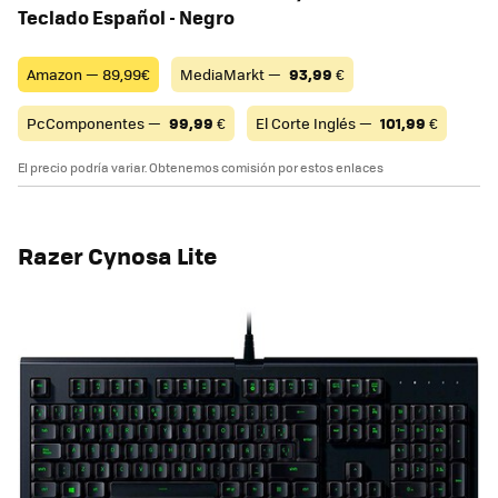
Teclado Español - Negro
Amazon — 89,99€
MediaMarkt —
93,99
€
PcComponentes —
99,99
€
El Corte Inglés —
101,99
€
El precio podría variar. Obtenemos comisión por estos enlaces
Razer Cynosa Lite