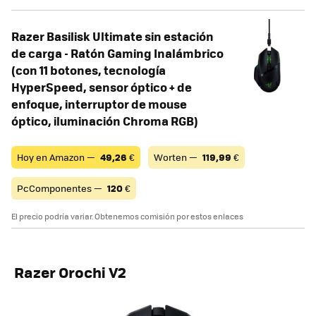
Razer Basilisk Ultimate sin estación
de carga - Ratón Gaming Inalámbrico
(con 11 botones, tecnología
HyperSpeed, sensor óptico + de
enfoque, interruptor de mouse
óptico, iluminación Chroma RGB)
Hoy en Amazon —
49,26
€
Worten —
119,99
€
PcComponentes —
120
€
El precio podría variar. Obtenemos comisión por estos enlaces
Razer Orochi V2