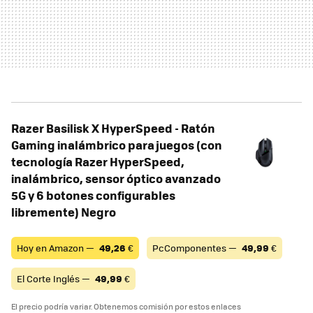
Razer Basilisk X HyperSpeed ​​- Ratón
Gaming inalámbrico para juegos (con
tecnología Razer HyperSpeed,
inalámbrico, sensor óptico avanzado
5G y 6 botones configurables
libremente) Negro
Hoy en Amazon —
49,26
€
PcComponentes —
49,99
€
El Corte Inglés —
49,99
€
El precio podría variar. Obtenemos comisión por estos enlaces