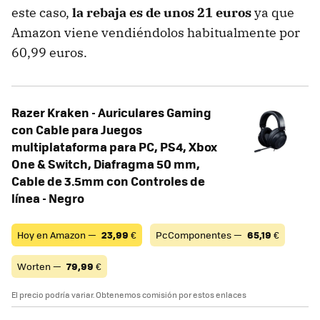
este caso,
la rebaja es de unos 21 euros
ya que
Amazon viene vendiéndolos habitualmente por
60,99 euros.
Razer Kraken - Auriculares Gaming
con Cable para Juegos
multiplataforma para PC, PS4, Xbox
One & Switch, Diafragma 50 mm,
Cable de 3.5mm con Controles de
línea - Negro
Hoy en Amazon —
23,99
€
PcComponentes —
65,19
€
Worten —
79,99
€
El precio podría variar. Obtenemos comisión por estos enlaces