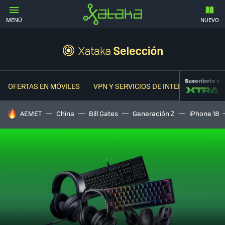
MENÚ
NUEVO
Suscríbete a
OFERTAS EN MÓVILES
VPN Y SERVICIOS DE INTERNET
OFER
HOY SE HABLA DE
AEMET
China
Bill Gates
Generación Z
iPhone 18