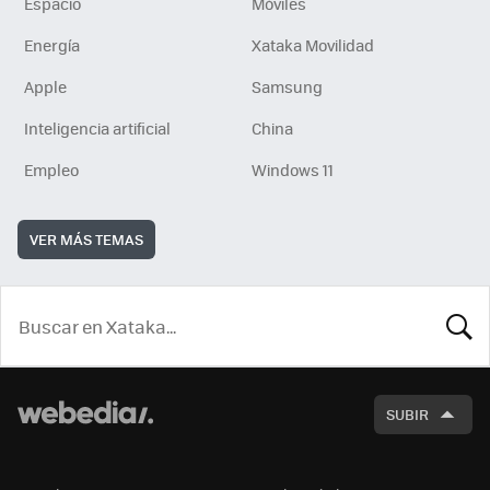
Espacio
Móviles
Energía
Xataka Movilidad
Apple
Samsung
Inteligencia artificial
China
Empleo
Windows 11
VER MÁS TEMAS
BUSCA
SUBIR