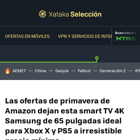
Suscríbete a
OFERTAS EN MÓVILES
VPN Y SERVICIOS DE INTERNET
OFER
HOY SE HABLA DE
AEMET
China
Sequía
Fallout
Generación Z
iP
Las ofertas de primavera de
Amazon dejan esta smart TV 4K
Samsung de 65 pulgadas ideal
para Xbox X y PS5 a irresistible