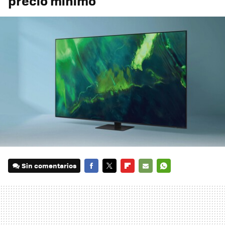
precio mínimo
Sin comentarios
FACEBOOK
TWITTER
FLIPBOARD
E-
WHATSAPP
MAIL