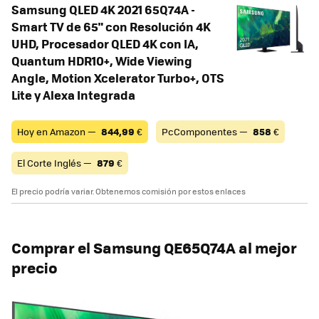
Samsung QLED 4K 2021 65Q74A -
Smart TV de 65" con Resolución 4K
UHD, Procesador QLED 4K con IA,
Quantum HDR10+, Wide Viewing
Angle, Motion Xcelerator Turbo+, OTS
Lite y Alexa Integrada
Hoy en Amazon —
844,99
€
PcComponentes —
858
€
El Corte Inglés —
879
€
El precio podría variar. Obtenemos comisión por estos enlaces
Comprar el Samsung QE65Q74A al mejor
precio