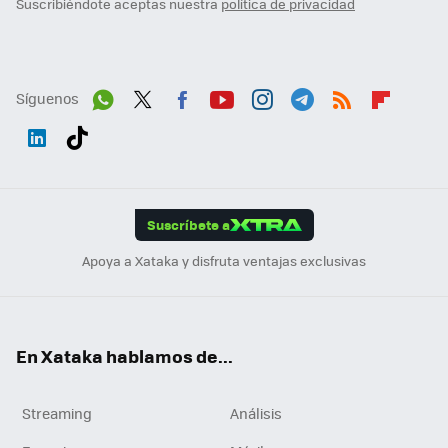
Suscribiéndote aceptas nuestra
política de privacidad
Síguenos
Wh
Twit
Fac
You
Inst
Tele
RSS
Flip
ats
ter
ebo
tub
agr
gra
boa
Link
Tikt
App
ok
e
am
m
rd
edI
ok
Suscríbete a
n
Apoya a Xataka y disfruta ventajas exclusivas
En Xataka hablamos de...
Streaming
Análisis