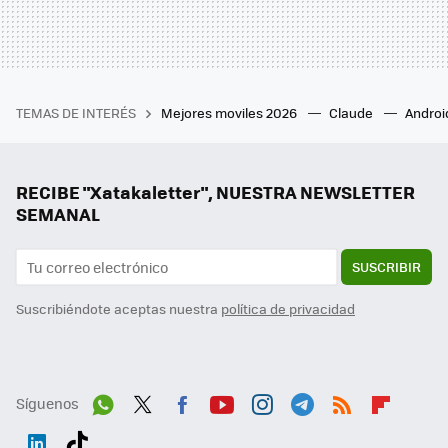
TEMAS DE INTERÉS
Mejores moviles 2026
Claude
Androi
RECIBE "Xatakaletter", NUESTRA NEWSLETTER
SEMANAL
SUSCRIBIR
Suscribiéndote aceptas nuestra
política de privacidad
Síguenos
Wh
Twit
Fac
You
Inst
Tele
RSS
Flip