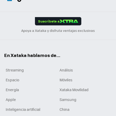
ats
ter
ebo
tub
agr
gra
boa
Link
Tikt
App
ok
e
am
m
rd
edI
ok
Suscríbete a
n
Apoya a Xataka y disfruta ventajas exclusivas
En Xataka hablamos de...
Streaming
Análisis
Espacio
Móviles
Energía
Xataka Movilidad
Apple
Samsung
Inteligencia artificial
China