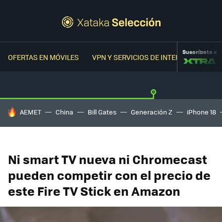
Suscríbete a
OFERTAS EN MÓVILES
VPN Y SERVICIOS DE INTERNET
OFER
HOY SE HABLA DE
AEMET
China
Bill Gates
Generación Z
iPhone 18
Ni smart TV nueva ni Chromecast
pueden competir con el precio de
este Fire TV Stick en Amazon