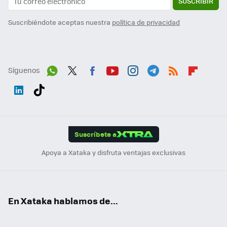
SUSCRIBIR
Suscribiéndote aceptas nuestra
política de privacidad
Síguenos
Wh
Twit
Fac
You
Inst
Tele
RSS
Flip
ats
ter
ebo
tub
agr
gra
boa
Link
Tikt
App
ok
e
am
m
rd
edI
ok
Suscríbete a
n
Apoya a Xataka y disfruta ventajas exclusivas
En Xataka hablamos de...