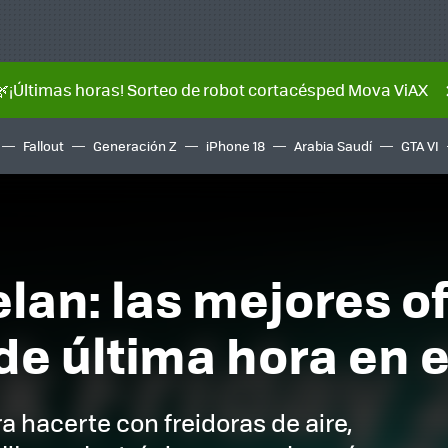
🌿¡Últimas horas! Sorteo de robot cortacésped Mova ViAX
Fallout
Generación Z
iPhone 18
Arabia Saudí
GTA VI
lan: las mejores o
e última hora en e
a hacerte con freidoras de aire,