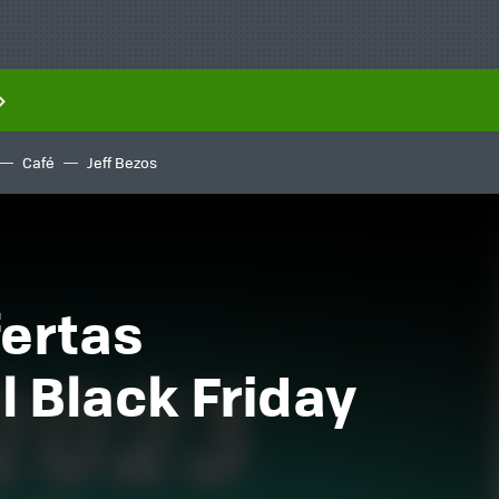
Café
Jeff Bezos
fertas
l Black Friday