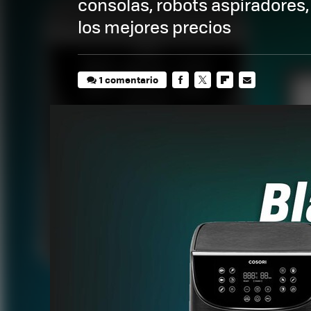
consolas, robots aspiradores,
los mejores precios
1 comentario
FACEBOOK
TWITTER
FLIPBOARD
E-
MAIL