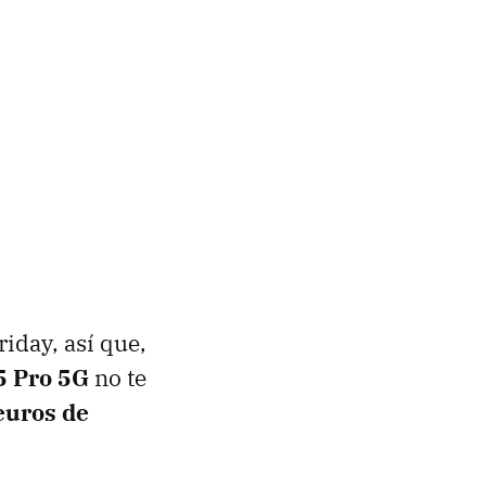
iday, así que,
5 Pro 5G
no te
euros de