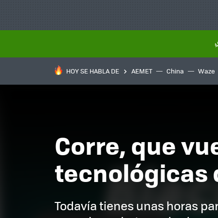
HOY SE HABLA DE
AEMET
China
Waze
Corre, que vue
tecnológicas d
Todavía tienes unas horas par