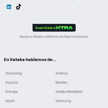
Wh
Twit
Fac
You
Inst
Tele
RSS
Flip
ats
ter
ebo
tub
agr
gra
boa
Link
Tikt
App
ok
e
am
m
rd
edI
ok
Suscríbete a
n
Apoya a Xataka y disfruta ventajas exclusivas
En Xataka hablamos de...
Streaming
Análisis
Espacio
Móviles
Energía
Xataka Movilidad
Apple
Samsung