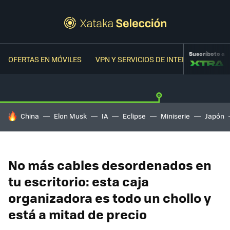
Suscríbete a
OFERTAS EN MÓVILES
VPN Y SERVICIOS DE INTERNET
OFER
HOY SE HABLA DE
China
Elon Musk
IA
Eclipse
Miniserie
Japón
No más cables desordenados en
tu escritorio: esta caja
organizadora es todo un chollo y
está a mitad de precio