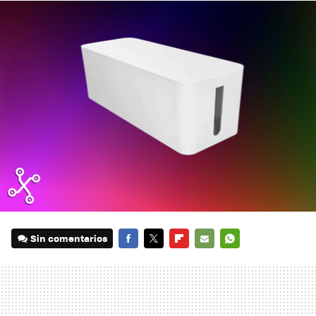
Sin comentarios
FACEBOOK
TWITTER
FLIPBOARD
E-
WHATSAPP
MAIL