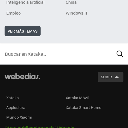
Inteligencia artificial
China
Empleo
Windows 11
VER MÁS TEMAS
BUSCA
SUBIR
Xataka
Xataka Móvil
Applesfera
Xataka Smart Home
Mundo Xiaomi
Otras publicaciones de Webedia