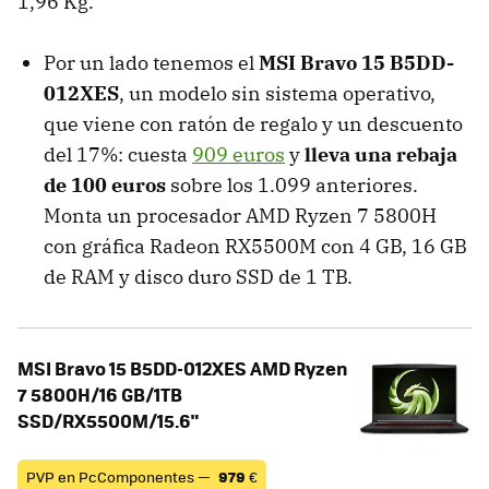
1,96 Kg.
Por un lado tenemos el
MSI Bravo 15 B5DD-
012XES
, un modelo sin sistema operativo,
que viene con ratón de regalo y un descuento
del 17%: cuesta
909 euros
y
lleva una rebaja
de 100 euros
sobre los 1.099 anteriores.
Monta un procesador AMD Ryzen 7 5800H
con gráfica Radeon RX5500M con 4 GB, 16 GB
de RAM y disco duro SSD de 1 TB.
MSI Bravo 15 B5DD-012XES AMD Ryzen
7 5800H/16 GB/1TB
SSD/RX5500M/15.6"
PVP en PcComponentes —
979
€