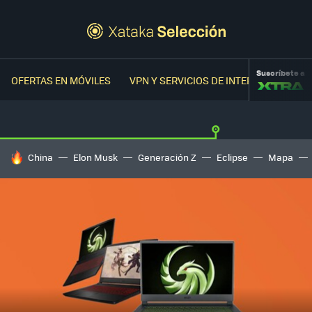
Suscríbete a
OFERTAS EN MÓVILES
VPN Y SERVICIOS DE INTERNET
OFER
HOY SE HABLA DE
China
Elon Musk
Generación Z
Eclipse
Mapa