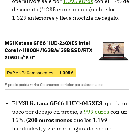
operativo y sale por
1.095 euros
con el 17% de
descuento (**235 euros menos) sobre los
1.329 anteriores y lleva mochila de regalo.
MSI Katana GF66 11UD-230XES Intel
Core i7-11800H/16GB/512GB SSD/RTX
3050Ti/15.6"
PVP en PcComponentes —
1.095
€
El precio podría variar. Obtenemos comisión por estos enlaces
El
MSI Katana GF66 11UC-045XES
, queda un
poco por debajo en precio, a
999 euros
con un
16%, (
200 euros menos
que los 1.199
habituales), y viene configurado con un