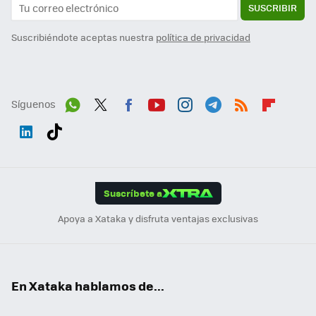
SUSCRIBIR
Suscribiéndote aceptas nuestra
política de privacidad
Síguenos
Wh
Twit
Fac
You
Inst
Tele
RSS
Flip
ats
ter
ebo
tub
agr
gra
boa
Link
Tikt
App
ok
e
am
m
rd
edI
ok
Suscríbete a
n
Apoya a Xataka y disfruta ventajas exclusivas
En Xataka hablamos de...