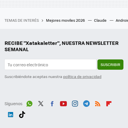
TEMAS DE INTERÉS
Mejores moviles 2026
Claude
Androi
RECIBE "Xatakaletter", NUESTRA NEWSLETTER
SEMANAL
SUSCRIBIR
Suscribiéndote aceptas nuestra
política de privacidad
Síguenos
Wh
Twit
Fac
You
Inst
Tele
RSS
Flip
ats
ter
ebo
tub
agr
gra
boa
Link
Tikt