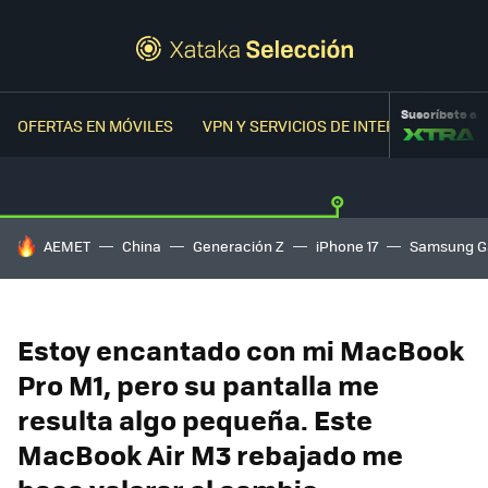
Suscríbete a
OFERTAS EN MÓVILES
VPN Y SERVICIOS DE INTERNET
OFER
HOY SE HABLA DE
AEMET
China
Generación Z
iPhone 17
Samsung G
Estoy encantado con mi MacBook
Pro M1, pero su pantalla me
resulta algo pequeña. Este
MacBook Air M3 rebajado me