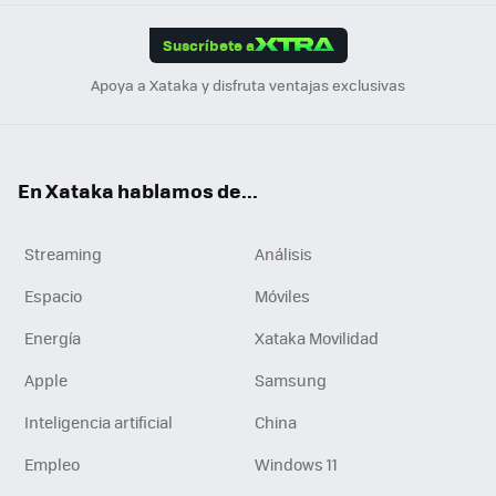
App
ok
e
am
m
rd
edI
ok
Suscríbete a
n
Apoya a Xataka y disfruta ventajas exclusivas
En Xataka hablamos de...
Streaming
Análisis
Espacio
Móviles
Energía
Xataka Movilidad
Apple
Samsung
Inteligencia artificial
China
Empleo
Windows 11