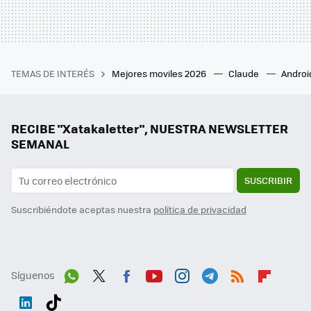
TEMAS DE INTERÉS
Mejores moviles 2026
Claude
Androi
RECIBE "Xatakaletter", NUESTRA NEWSLETTER
SEMANAL
SUSCRIBIR
Suscribiéndote aceptas nuestra
política de privacidad
Síguenos
Wh
Twit
Fac
You
Inst
Tele
RSS
Flip