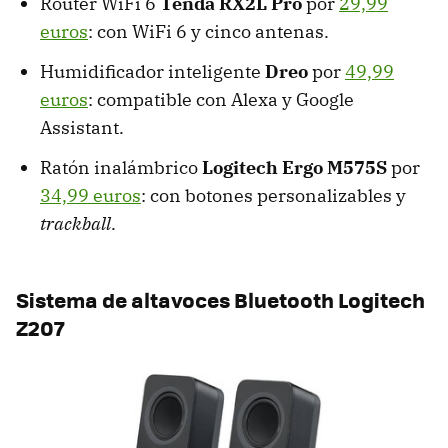
Router WiFi 6
Tenda RX2L Pro
por
29,99
euros
: con WiFi 6 y cinco antenas.
Humidificador inteligente
Dreo
por
49,99
euros
: compatible con Alexa y Google
Assistant.
Ratón inalámbrico
Logitech Ergo M575S
por
34,99 euros
: con botones personalizables y
trackball
.
Sistema de altavoces Bluetooth Logitech
Z207