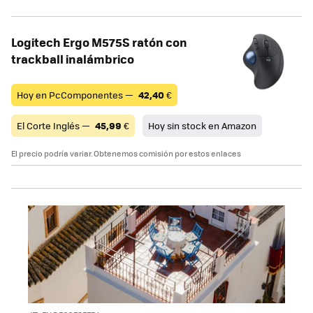
Logitech Ergo M575S ratón con
trackball inalámbrico
Hoy en PcComponentes —
42,40
€
El Corte Inglés —
45,99
€
Hoy sin stock en Amazon
El precio podría variar. Obtenemos comisión por estos enlaces