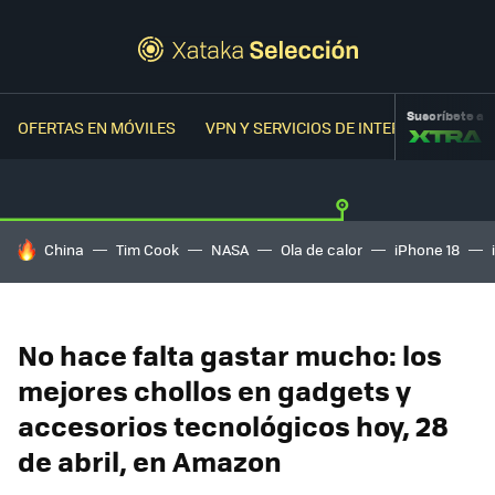
Suscríbete a
OFERTAS EN MÓVILES
VPN Y SERVICIOS DE INTERNET
OFER
HOY SE HABLA DE
China
Tim Cook
NASA
Ola de calor
iPhone 18
No hace falta gastar mucho: los
mejores chollos en gadgets y
accesorios tecnológicos hoy, 28
de abril, en Amazon