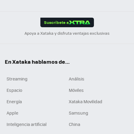
ats
ter
ebo
tub
agr
gra
boa
Link
Tikt
App
ok
e
am
m
rd
edI
ok
Suscríbete a
n
Apoya a Xataka y disfruta ventajas exclusivas
En Xataka hablamos de...
Streaming
Análisis
Espacio
Móviles
Energía
Xataka Movilidad
Apple
Samsung
Inteligencia artificial
China