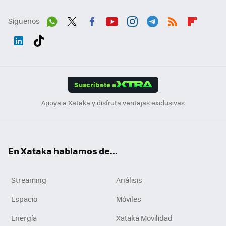
Síguenos
Wh
Twit
Fac
You
Inst
Tele
RSS
Flip
ats
ter
ebo
tub
agr
gra
boa
Link
Tikt
App
ok
e
am
m
rd
edI
ok
Suscríbete a
n
Apoya a Xataka y disfruta ventajas exclusivas
En Xataka hablamos de...
Streaming
Análisis
Espacio
Móviles
Energía
Xataka Movilidad