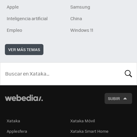
Apple
Samsung
Inteligencia artificial
China
Empleo
Windows 11
VER MÁS TEMAS
BUSCA
SUBIR
Xataka
Xataka Móvil
Applesfera
Xataka Smart Home