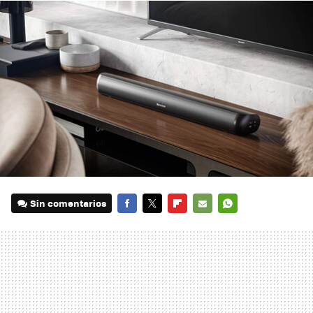
Sin comentarios
FACEBOOK
TWITTER
FLIPBOARD
E-
WHATSAPP
MAIL