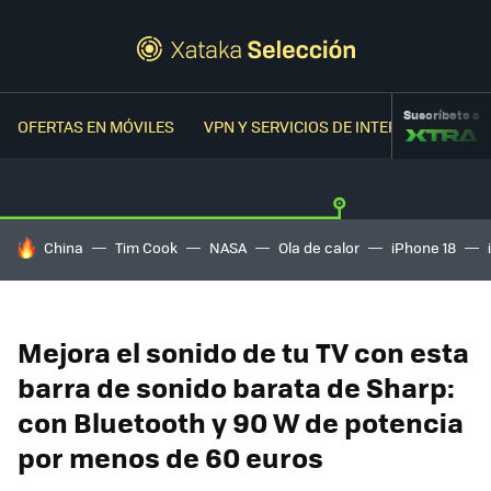
Suscríbete a
OFERTAS EN MÓVILES
VPN Y SERVICIOS DE INTERNET
OFER
HOY SE HABLA DE
China
Tim Cook
NASA
Ola de calor
iPhone 18
Mejora el sonido de tu TV con esta
barra de sonido barata de Sharp:
con Bluetooth y 90 W de potencia
por menos de 60 euros