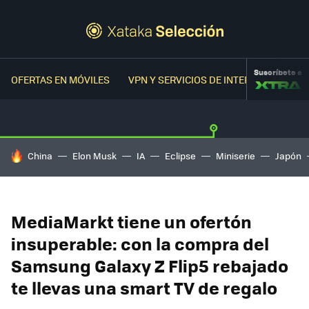
Suscríbete a
OFERTAS EN MÓVILES
VPN Y SERVICIOS DE INTERNET
OFER
HOY SE HABLA DE
China
Elon Musk
IA
Eclipse
Miniserie
Japón
MediaMarkt tiene un ofertón
insuperable: con la compra del
Samsung Galaxy Z Flip5 rebajado
te llevas una smart TV de regalo