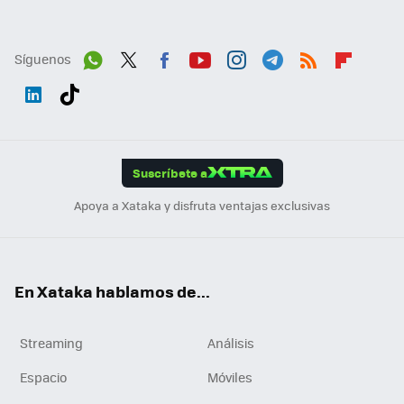
Síguenos
Wh
Twit
Fac
You
Inst
Tele
RSS
Flip
ats
ter
ebo
tub
agr
gra
boa
Link
Tikt
App
ok
e
am
m
rd
edI
ok
Suscríbete a
n
Apoya a Xataka y disfruta ventajas exclusivas
En Xataka hablamos de...
Streaming
Análisis
Espacio
Móviles