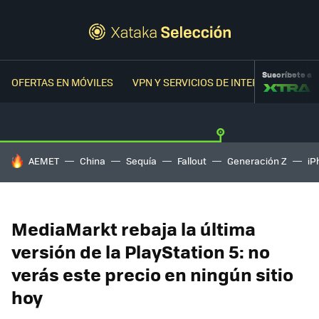
Suscríbete a
OFERTAS EN MÓVILES
VPN Y SERVICIOS DE INTERNET
OFER
HOY SE HABLA DE
AEMET
China
Sequía
Fallout
Generación Z
iP
MediaMarkt rebaja la última
versión de la PlayStation 5: no
verás este precio en ningún sitio
hoy