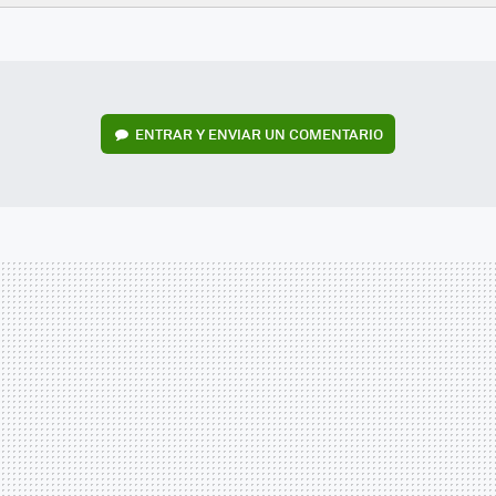
FACEBOOK
TWITTER
FLIPBOARD
E-
WHATSAPP
MAIL
ENTRAR Y ENVIAR UN COMENTARIO