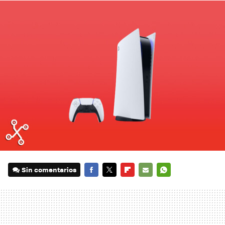
Sin comentarios
FACEBOOK
TWITTER
FLIPBOARD
E-
WHATSAPP
MAIL