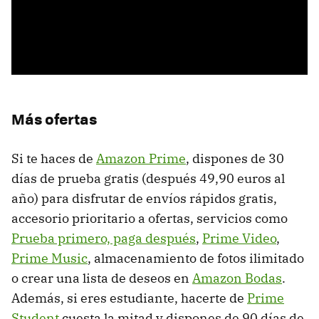
Más ofertas
Si te haces de
Amazon Prime
, dispones de 30
días de prueba gratis (después 49,90 euros al
año) para disfrutar de envíos rápidos gratis,
accesorio prioritario a ofertas, servicios como
Prueba primero, paga después
,
Prime Video
,
Prime Music
, almacenamiento de fotos ilimitado
o crear una lista de deseos en
Amazon Bodas
.
Además, si eres estudiante, hacerte de
Prime
Student
cuesta la mitad y dispones de 90 días de