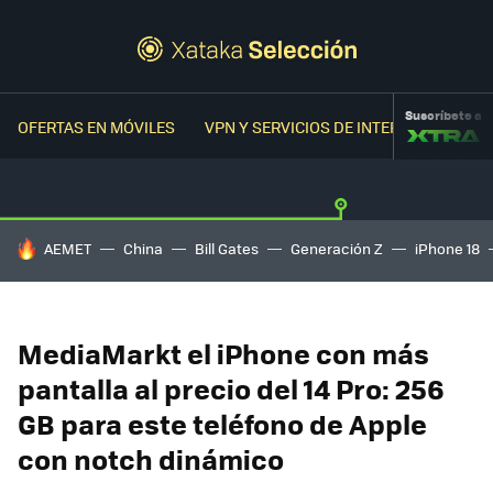
Suscríbete a
OFERTAS EN MÓVILES
VPN Y SERVICIOS DE INTERNET
OFER
HOY SE HABLA DE
AEMET
China
Bill Gates
Generación Z
iPhone 18
MediaMarkt el iPhone con más
pantalla al precio del 14 Pro: 256
GB para este teléfono de Apple
con notch dinámico