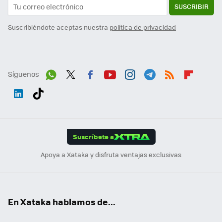
SUSCRIBIR
Suscribiéndote aceptas nuestra
política de privacidad
Síguenos
Wh
Twit
Fac
You
Inst
Tele
RSS
Flip
ats
ter
ebo
tub
agr
gra
boa
Link
Tikt
App
ok
e
am
m
rd
edI
ok
Suscríbete a
n
Apoya a Xataka y disfruta ventajas exclusivas
En Xataka hablamos de...