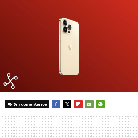
Sin comentarios
FACEBOOK
TWITTER
FLIPBOARD
E-
WHATSAPP
MAIL