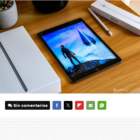
Sin comentarios
FACEBOOK
TWITTER
FLIPBOARD
E-
WHATSAPP
MAIL