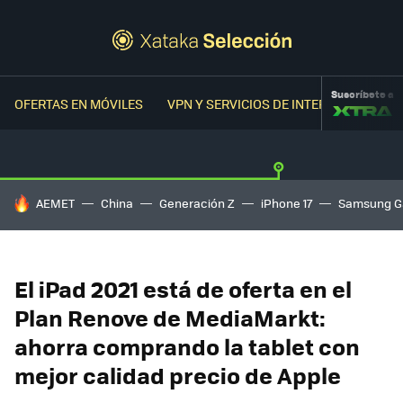
Suscríbete a
OFERTAS EN MÓVILES
VPN Y SERVICIOS DE INTERNET
OFER
HOY SE HABLA DE
AEMET
China
Generación Z
iPhone 17
Samsung G
El iPad 2021 está de oferta en el
Plan Renove de MediaMarkt:
ahorra comprando la tablet con
mejor calidad precio de Apple