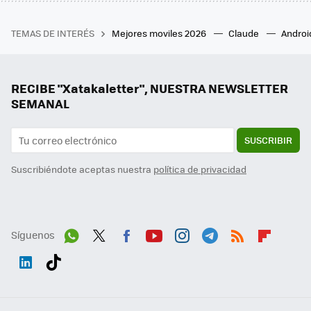
TEMAS DE INTERÉS
Mejores moviles 2026
Claude
Androi
RECIBE "Xatakaletter", NUESTRA NEWSLETTER
SEMANAL
SUSCRIBIR
Suscribiéndote aceptas nuestra
política de privacidad
Síguenos
Wh
Twit
Fac
You
Inst
Tele
RSS
Flip
ats
ter
ebo
tub
agr
gra
boa
Link
Tikt
App
ok
e
am
m
rd
edI
ok