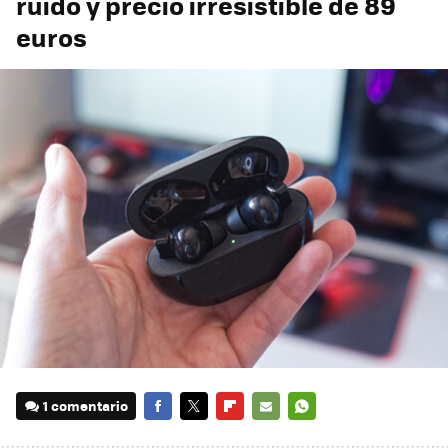
ruido y precio irresistible de 89
euros
1 comentario
FACEBOOK
TWITTER
FLIPBOARD
E-
WHATSAPP