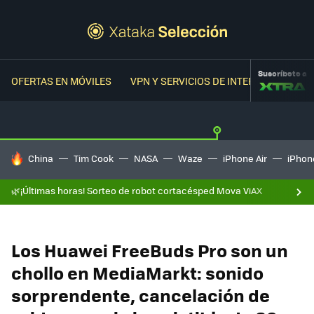
Suscríbete a
OFERTAS EN MÓVILES
VPN Y SERVICIOS DE INTERNET
OFER
HOY SE HABLA DE
China
Tim Cook
NASA
Waze
iPhone Air
iPhone
🌿¡Últimas horas! Sorteo de robot cortacésped Mova ViAX
Los Huawei FreeBuds Pro son un
chollo en MediaMarkt: sonido
sorprendente, cancelación de