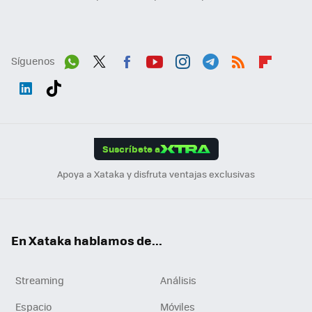
Síguenos
Wh
Twit
Fac
You
Inst
Tele
RSS
Flip
ats
ter
ebo
tub
agr
gra
boa
Link
Tikt
App
ok
e
am
m
rd
edI
ok
Suscríbete a
n
Apoya a Xataka y disfruta ventajas exclusivas
En Xataka hablamos de...
Streaming
Análisis
Espacio
Móviles