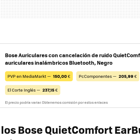
Bose Auriculares con cancelación de ruido QuietComf
auriculares inalámbricos Bluetooth, Negro
PVP en MediaMarkt —
150,00
€
PcComponentes —
205,99
€
El Corte Inglés —
237,15
€
El precio podría variar. Obtenemos comisión por estos enlaces
los Bose QuietComfort EarB