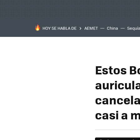
HOY SE HABLA DE
AEMET
China
Sequí
Estos B
auricul
cancela
casi a m