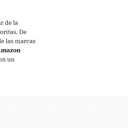
r de la
oritas. De
de las marcas
Amazon
on un