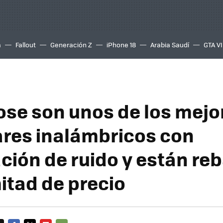
a
Fallout
Generación Z
iPhone 18
Arabia Saudí
GTA VI
ose son unos de los mejo
ares inalámbricos con
ción de ruido y están re
itad de precio