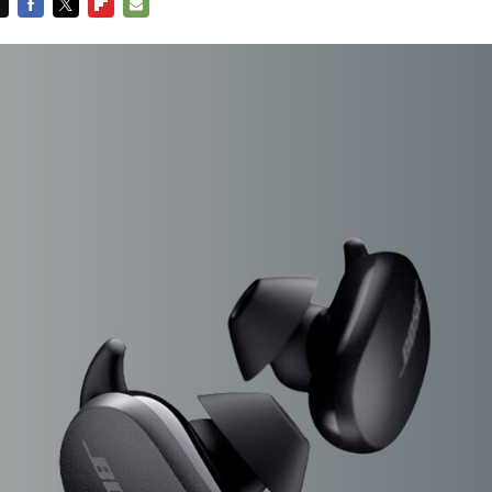
FACEBOOK
TWITTER
FLIPBOARD
E-
MAIL