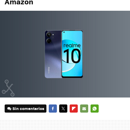
Amazon
Sin comentarios
FACEBOOK
TWITTER
FLIPBOARD
E-
WHATSAPP
MAIL