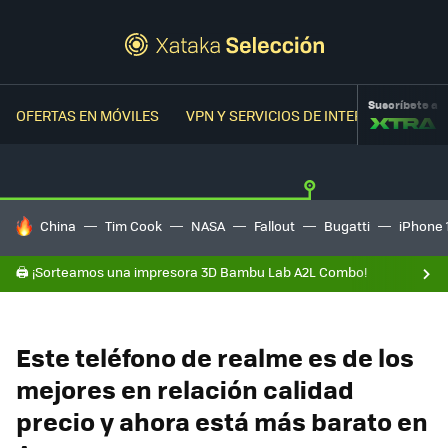
Suscríbete a
OFERTAS EN MÓVILES
VPN Y SERVICIOS DE INTERNET
OFER
HOY SE HABLA DE
China
Tim Cook
NASA
Fallout
Bugatti
iPhone 
🖨️ ¡Sorteamos una impresora 3D Bambu Lab A2L Combo!
Este teléfono de realme es de los
mejores en relación calidad
precio y ahora está más barato en