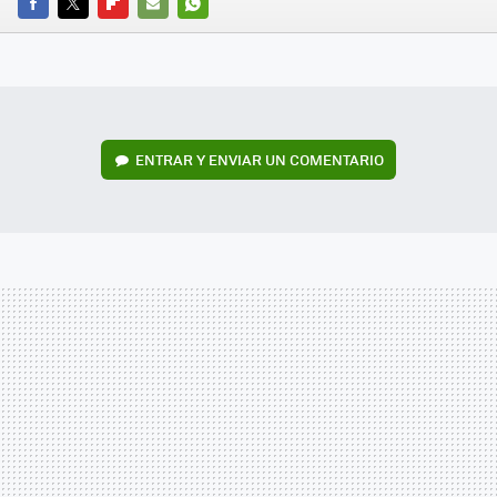
FACEBOOK
TWITTER
FLIPBOARD
E-
WHATSAPP
MAIL
ENTRAR Y ENVIAR UN COMENTARIO