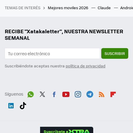
TEMAS DE INTERÉS
Mejores moviles 2026
Claude
Androi
RECIBE "Xatakaletter", NUESTRA NEWSLETTER
SEMANAL
SUSCRIBIR
Suscribiéndote aceptas nuestra
política de privacidad
Síguenos
Wh
Twit
Fac
You
Inst
Tele
RSS
Flip
ats
ter
ebo
tub
agr
gra
boa
Link
Tikt
App
ok
e
am
m
rd
edI
ok
Suscríbete a
n