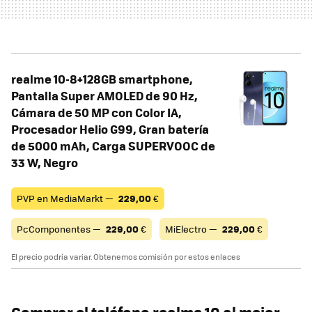
realme 10-8+128GB smartphone,
Pantalla Super AMOLED de 90 Hz,
Cámara de 50 MP con Color IA,
Procesador Helio G99, Gran batería
de 5000 mAh, Carga SUPERVOOC de
33 W, Negro
PVP en MediaMarkt —
229,00
€
PcComponentes —
229,00
€
MiElectro —
229,00
€
El precio podría variar. Obtenemos comisión por estos enlaces
Comprar el teléfono realme 10 al mejor