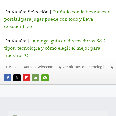
En Xataka Selección |
Cuidado con la bestia: este
portátil para jugar puede con todo y lleva
descuentazo
En Xataka |
La mega-guía de discos duros SSD:
tipos, tecnología y cómo elegir el mejor para
nuestro PC
TEMAS
Xataka Selección
Ver ofertas de tecnología
FACEBOOK
TWITTER
FLIPBOARD
E-
WHATSAPP
MAIL