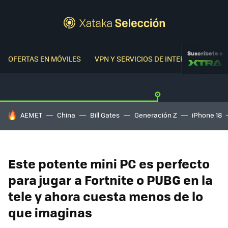
Suscríbete a
OFERTAS EN MÓVILES
VPN Y SERVICIOS DE INTERNET
OFER
HOY SE HABLA DE
AEMET
China
Bill Gates
Generación Z
iPhone 18
Este potente mini PC es perfecto
para jugar a Fortnite o PUBG en la
tele y ahora cuesta menos de lo
que imaginas