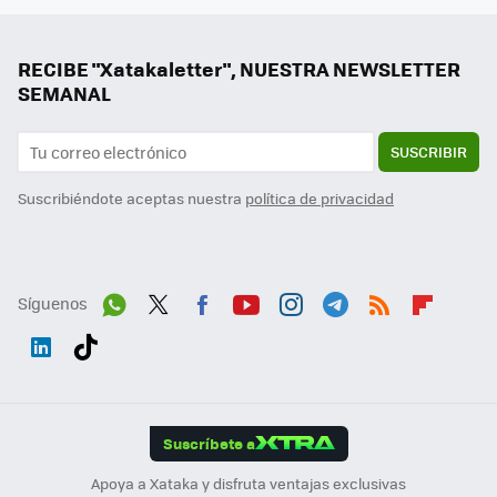
RECIBE "Xatakaletter", NUESTRA NEWSLETTER
SEMANAL
SUSCRIBIR
Suscribiéndote aceptas nuestra
política de privacidad
Síguenos
Wh
Twit
Fac
You
Inst
Tele
RSS
Flip
ats
ter
ebo
tub
agr
gra
boa
Link
Tikt
App
ok
e
am
m
rd
edI
ok
Suscríbete a
n
Apoya a Xataka y disfruta ventajas exclusivas