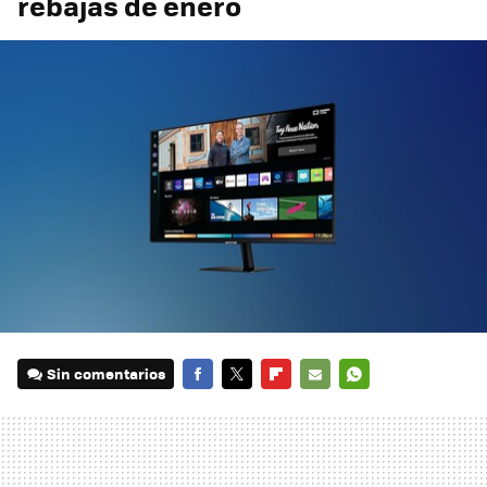
rebajas de enero
Sin comentarios
FACEBOOK
TWITTER
FLIPBOARD
E-
WHATSAPP
MAIL