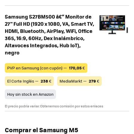
Samsung S27BM500 â€“ Monitor de
27" Full HD (1920 x 1080, VA, Smart TV,
HDMI, Bluetooth, AirPlay, WiFi, Office
365, 16:9, 60Hz, Dex Inalámbrico,
Altavoces Integrados, Hub IoT),
negro
PVP en Samsung (con cupón) —
170,05
€
El Corte Inglés —
238
€
MediaMarkt —
279
€
Hoy sin stock en Amazon
El precio podría variar. Obtenemos comisión por estos enlaces
Comprar el Samsung M5