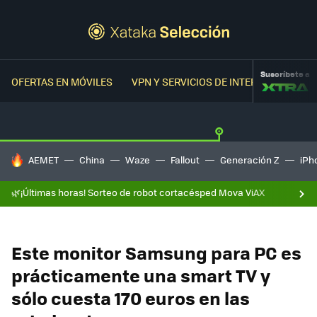
Suscríbete a
OFERTAS EN MÓVILES
VPN Y SERVICIOS DE INTERNET
OFER
HOY SE HABLA DE
AEMET
China
Waze
Fallout
Generación Z
iPh
🌿¡Últimas horas! Sorteo de robot cortacésped Mova ViAX
Este monitor Samsung para PC es
prácticamente una smart TV y
sólo cuesta 170 euros en las