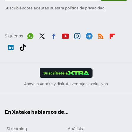
Suscribiéndote aceptas nuestra
política de privacidad
Síguenos
Wh
Twit
Fac
You
Inst
Tele
RSS
Flip
ats
ter
ebo
tub
agr
gra
boa
Link
Tikt
App
ok
e
am
m
rd
edI
ok
Suscríbete a
n
Apoya a Xataka y disfruta ventajas exclusivas
En Xataka hablamos de...
Streaming
Análisis