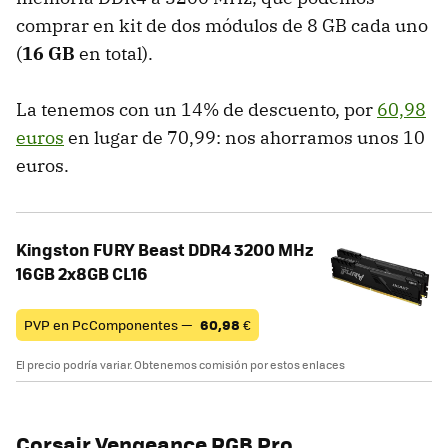
comprar en kit de dos módulos de 8 GB cada uno
(
16 GB
en total).
La tenemos con un 14% de descuento, por
60,98
euros
en lugar de 70,99: nos ahorramos unos 10
euros.
Kingston FURY Beast DDR4 3200 MHz
16GB 2x8GB CL16
PVP en PcComponentes —
60,98
€
El precio podría variar. Obtenemos comisión por estos enlaces
Corsair Vengeance RGB Pro