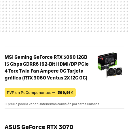
MSI Gaming GeForce RTX 3060 12GB
15 Gbps GDRR6 192-Bit HDMI/DP PCIe
4 Torx Twin Fan Ampere OC Tarjeta
gráfica (RTX 3060 Ventus 2X 12G OC)
PVP en PcComponentes —
399,91
€
El precio podría variar. Obtenemos comisión por estos enlaces
ASUS GeForce RTX 3070