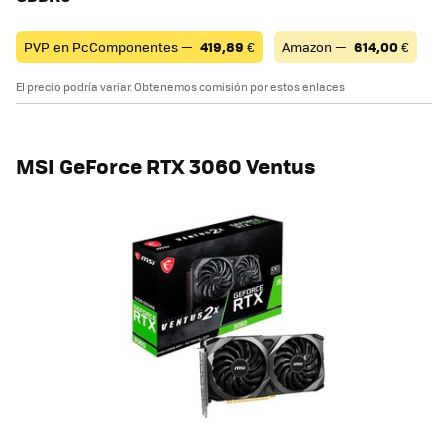
PVP en PcComponentes —
419,89
€
Amazon —
614,00
€
El precio podría variar. Obtenemos comisión por estos enlaces
MSI GeForce RTX 3060 Ventus