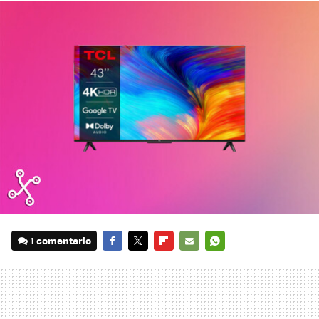
1 comentario
FACEBOOK
TWITTER
FLIPBOARD
E-
WHATSAPP
MAIL