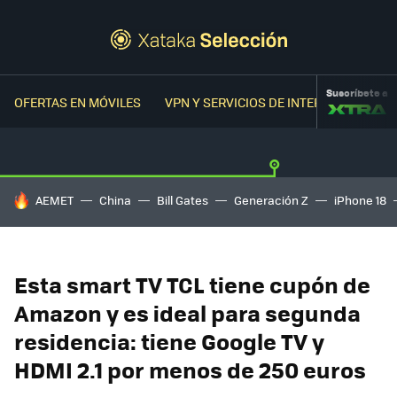
Suscríbete a
OFERTAS EN MÓVILES
VPN Y SERVICIOS DE INTERNET
OFER
HOY SE HABLA DE
AEMET
China
Bill Gates
Generación Z
iPhone 18
Esta smart TV TCL tiene cupón de
Amazon y es ideal para segunda
residencia: tiene Google TV y
HDMI 2.1 por menos de 250 euros