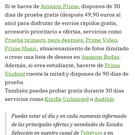
Si te haces de
Amazon Prime
, dispones de 30
días de prueba gratis (después 49,90 euros al
año) para disfrutar de envíos rápidos gratis,
accesorio prioritario a ofertas, servicios como
Prueba primero, paga después
,
Prime Video
,
Prime Music
, almacenamiento de fotos ilimitado
o crear una lista de deseos en
Amazon Bodas
.
Además, si eres estudiante, hacerte de
Prime
Student
cuesta la mitad y dispones de 90 días de
prueba.
También puedes probar gratis durante 30 días
servicios como
Kindle Unlimited
o
Audible
.
Puedes estar al día y en cada momento informado
de las principales ofertas y novedades de Xataka
Selección en nuestro canal de
Telegram
o en