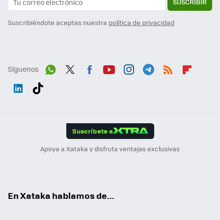
SUSCRIBIR
Suscribiéndote aceptas nuestra
política de privacidad
Síguenos
Wh
Twit
Fac
You
Inst
Tele
RSS
Flip
ats
ter
ebo
tub
agr
gra
boa
Link
Tikt
App
ok
e
am
m
rd
edI
ok
Suscríbete a
n
Apoya a Xataka y disfruta ventajas exclusivas
En Xataka hablamos de...