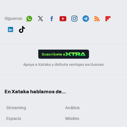
Síguenos
Wh
Twit
Fac
You
Inst
Tele
RSS
Flip
ats
ter
ebo
tub
agr
gra
boa
Link
Tikt
App
ok
e
am
m
rd
edI
ok
Suscríbete a
n
Apoya a Xataka y disfruta ventajas exclusivas
En Xataka hablamos de...
Streaming
Análisis
Espacio
Móviles