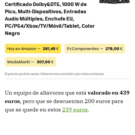
Certificado Dolby&DTS, 1000 W de
Pico, Multi-Dispositivos, Entradas
Audio Múltiples, Enchufe EU,
PC/PS4/Xbox/TV/Móvil/Tablet, Color
Negro
Hoy en Amazon —
261,45
€
PcComponentes —
279,00
€
MediaMarkt —
307,00
€
El precio podría variar. Obtenemos comisión por estos enlaces
Un equipo de altavoces que está
valorado en 439
euros
, pero que se descuentan 200 euros para
que se quede en estos
239 euros
.