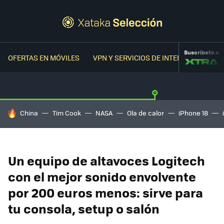
Suscríbete a
OFERTAS EN MÓVILES
VPN Y SERVICIOS DE INTERNET
OFER
HOY SE HABLA DE
China
Tim Cook
NASA
Ola de calor
iPhone 18
Un equipo de altavoces Logitech
con el mejor sonido envolvente
por 200 euros menos: sirve para
tu consola, setup o salón