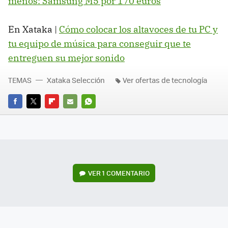
menos: Samsung M5 por 170 euros
En Xataka |
Cómo colocar los altavoces de tu PC y
tu equipo de música para conseguir que te
entreguen su mejor sonido
TEMAS
Xataka Selección
Ver ofertas de tecnología
FACEBOOK
TWITTER
FLIPBOARD
E-
WHATSAPP
MAIL
VER
1 COMENTARIO