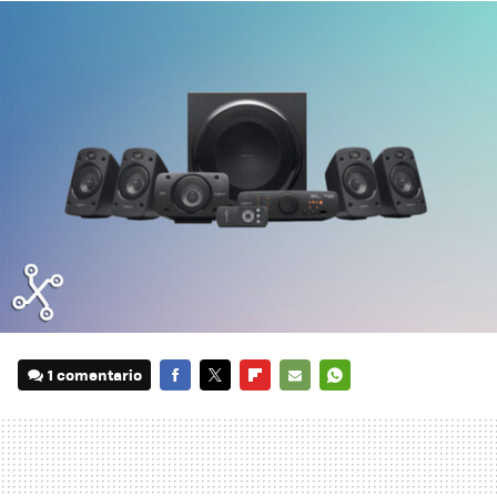
1 comentario
FACEBOOK
TWITTER
FLIPBOARD
E-
WHATSAPP
MAIL