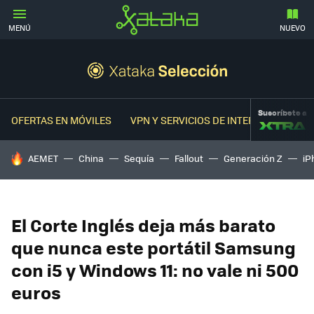
MENÚ
NUEVO
Suscríbete a
OFERTAS EN MÓVILES
VPN Y SERVICIOS DE INTERNET
OFER
HOY SE HABLA DE
AEMET
China
Sequía
Fallout
Generación Z
iP
El Corte Inglés deja más barato
que nunca este portátil Samsung
con i5 y Windows 11: no vale ni 500
euros