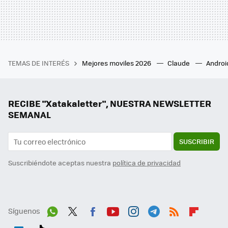
TEMAS DE INTERÉS
Mejores moviles 2026
Claude
Androi
RECIBE "Xatakaletter", NUESTRA NEWSLETTER
SEMANAL
SUSCRIBIR
Suscribiéndote aceptas nuestra
política de privacidad
Síguenos
Wh
Twit
Fac
You
Inst
Tele
RSS
Flip