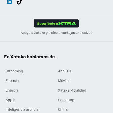
ats
ter
ebo
tub
agr
gra
boa
Link
Tikt
App
ok
e
am
m
rd
edI
ok
Suscríbete a
n
Apoya a Xataka y disfruta ventajas exclusivas
En Xataka hablamos de...
Streaming
Análisis
Espacio
Móviles
Energía
Xataka Movilidad
Apple
Samsung
Inteligencia artificial
China