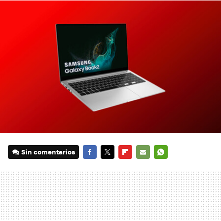
Sin comentarios
FACEBOOK
TWITTER
FLIPBOARD
E-
WHATSAPP
MAIL