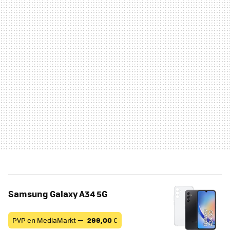
Samsung Galaxy A34 5G
PVP en MediaMarkt —
299,00
€