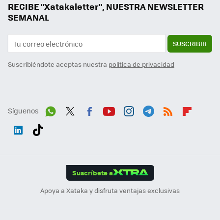
RECIBE "Xatakaletter", NUESTRA NEWSLETTER
SEMANAL
SUSCRIBIR
Suscribiéndote aceptas nuestra
política de privacidad
Síguenos
Wh
Twit
Fac
You
Inst
Tele
RSS
Flip
ats
ter
ebo
tub
agr
gra
boa
Link
Tikt
App
ok
e
am
m
rd
edI
ok
Suscríbete a
n
Apoya a Xataka y disfruta ventajas exclusivas