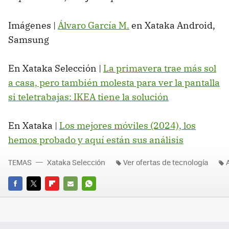
Imágenes |
Álvaro García M.
en Xataka Android,
Samsung
En Xataka Selección |
La primavera trae más sol
a casa, pero también molesta para ver la pantalla
si teletrabajas: IKEA tiene la solución
En Xataka |
Los mejores móviles (2024), los
hemos probado y aquí están sus análisis
TEMAS
Xataka Selección
Ver ofertas de tecnología
FACEBOOK
TWITTER
FLIPBOARD
E-
WHATSAPP
MAIL