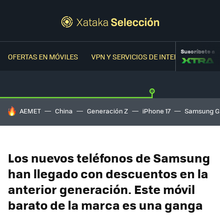
Suscríbete a
OFERTAS EN MÓVILES
VPN Y SERVICIOS DE INTERNET
OFER
HOY SE HABLA DE
AEMET
China
Generación Z
iPhone 17
Samsung G
Los nuevos teléfonos de Samsung
han llegado con descuentos en la
anterior generación. Este móvil
barato de la marca es una ganga