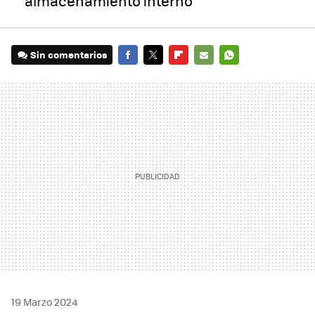
almacenamiento interno
Sin comentarios
FACEBOOK
TWITTER
FLIPBOARD
E-
WHATSAPP
MAIL
19 Marzo 2024