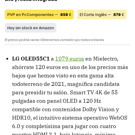
PVP en PcComponentes —
858
€
El Corte Inglés —
879
€
Hoy sin stock en Amazon
El precio podría variar. Obtenemos comisión por estos enlaces
LG OLED55C1
a
1079 euros
en Mielectro,
ahórrate 120 euros en uno de los precios más
bajos que hemos visto en esta gama alta
todoterreno de 2021, magnífica candidata
para presidir tu salón. Smart TV 4K de 55
pulgadas con panel OLED a 120 Hz
compatible con contenidos Dolby Vision y
HDR10, el intuitivo sistema operativo WebOS
6.0 y completísima para jugar con cuatro
puertos HDMI 2.1, baja latencia, mínimo