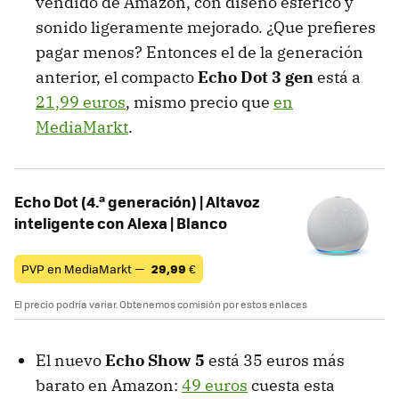
vendido de Amazon, con diseño esférico y
sonido ligeramente mejorado. ¿Que prefieres
pagar menos? Entonces el de la generación
anterior, el compacto
Echo Dot 3 gen
está a
21,99 euros
, mismo precio que
en
MediaMarkt
.
Echo Dot (4.ª generación) | Altavoz
inteligente con Alexa | Blanco
PVP en MediaMarkt —
29,99
€
El precio podría variar. Obtenemos comisión por estos enlaces
El nuevo
Echo Show 5
está 35 euros más
barato en Amazon:
49 euros
cuesta esta