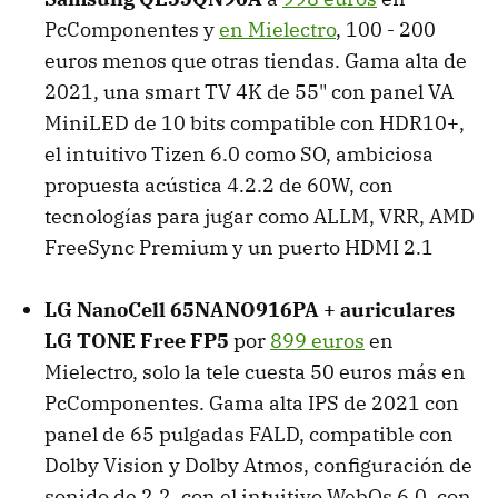
PcComponentes y
en Mielectro
, 100 - 200
euros menos que otras tiendas. Gama alta de
2021, una smart TV 4K de 55" con panel VA
MiniLED de 10 bits compatible con HDR10+,
el intuitivo Tizen 6.0 como SO, ambiciosa
propuesta acústica 4.2.2 de 60W, con
tecnologías para jugar como ALLM, VRR, AMD
FreeSync Premium y un puerto HDMI 2.1
LG NanoCell 65NANO916PA + auriculares
LG TONE Free FP5
por
899 euros
en
Mielectro, solo la tele cuesta 50 euros más en
PcComponentes. Gama alta IPS de 2021 con
panel de 65 pulgadas FALD, compatible con
Dolby Vision y Dolby Atmos, configuración de
sonido de 2.2, con el intuitivo WebOs 6.0, con