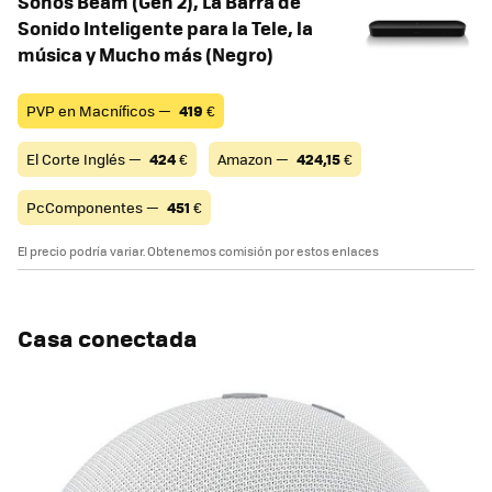
Sonos Beam (Gen 2), La Barra de
Sonido Inteligente para la Tele, la
música y Mucho más (Negro)
PVP en Macníficos —
419
€
El Corte Inglés —
424
€
Amazon —
424,15
€
PcComponentes —
451
€
El precio podría variar. Obtenemos comisión por estos enlaces
Casa conectada