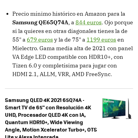
Precio mínimo histórico en Amazon para la
Samsung QE65Q74A
, a
844 euros
. Ojo porque
si la quieres en otras diagonales tienes la de
55" a
679 euros
y la de 75" a
1199 euros
en
Mielectro. Gama media alta de 2021 con panel
VA Edge LED compatible con HDR10+, con
Tizen 6.0 y completísima para jugar con
HDMI 2.1, ALLM, VRR, AMD FreeSync.
Samsung QLED 4K 2021 65Q74A -
Smart TV de 65" con Resolución 4K
UHD, Procesador QLED 4K con IA,
Quantum HDR10+, Wide Viewing
Angle, Motion Xcelerator Turbo+, OTS
Lite y Alexa Integrada