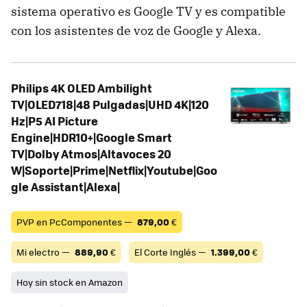
sistema operativo es Google TV y es compatible
con los asistentes de voz de Google y Alexa.
Philips 4K OLED Ambilight
TV|OLED718|48 Pulgadas|UHD 4K|120
Hz|P5 AI Picture
Engine|HDR10+|Google Smart
TV|Dolby Atmos|Altavoces 20
W|Soporte|Prime|Netflix|Youtube|Goo
gle Assistant|Alexa|
PVP en PcComponentes —
879,00
€
Mi electro —
889,90
€
El Corte Inglés —
1.399,00
€
Hoy sin stock en Amazon