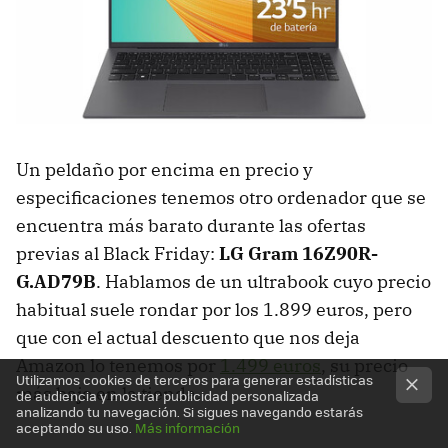
Un peldaño por encima en precio y
especificaciones tenemos otro ordenador que se
encuentra más barato durante las ofertas
previas al Black Friday:
LG Gram 16Z90R-
G.AD79B
. Hablamos de un ultrabook cuyo precio
habitual suele rondar por los 1.899 euros, pero
que con el actual descuento que nos deja
Amazon lo tenemos por
1.499 euros
, su precio
Utilizamos cookies de terceros para generar estadísticas
más bajo en la tienda.
de audiencia y mostrar publicidad personalizada
analizando tu navegación. Si sigues navegando estarás
aceptando su uso.
Más información