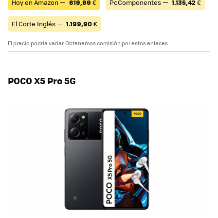
Hoy en Amazon —
619,99
€
PcComponentes —
1.135,42
€
El Corte Inglés —
1.199,90
€
El precio podría variar. Obtenemos comisión por estos enlaces
POCO X5 Pro 5G