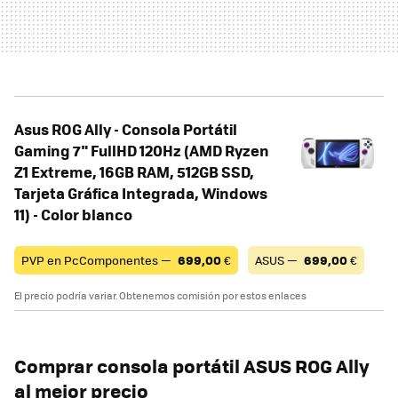
Asus ROG Ally - Consola Portátil
Gaming 7" FullHD 120Hz (AMD Ryzen
Z1 Extreme, 16GB RAM, 512GB SSD,
Tarjeta Gráfica Integrada, Windows
11) - Color blanco
PVP en PcComponentes —
699,00
€
ASUS —
699,00
€
El precio podría variar. Obtenemos comisión por estos enlaces
Comprar consola portátil ASUS ROG Ally
al mejor precio