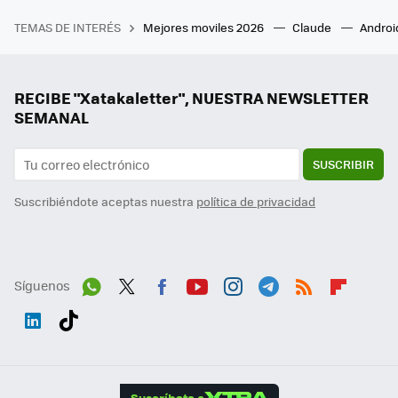
TEMAS DE INTERÉS
Mejores moviles 2026
Claude
Androi
RECIBE "Xatakaletter", NUESTRA NEWSLETTER
SEMANAL
SUSCRIBIR
Suscribiéndote aceptas nuestra
política de privacidad
Síguenos
Wh
Twit
Fac
You
Inst
Tele
RSS
Flip
ats
ter
ebo
tub
agr
gra
boa
Link
Tikt
App
ok
e
am
m
rd
edI
ok
Suscríbete a