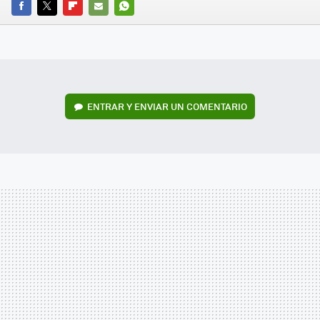
FACEBOOK
TWITTER
FLIPBOARD
E-
WHATSAPP
MAIL
ENTRAR Y ENVIAR UN COMENTARIO