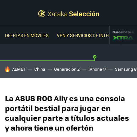
Suscríbete a
OFERTAS EN MÓVILES
VPN Y SERVICIOS DE INTERNET
OFER
HOY SE HABLA DE
AEMET
China
Generación Z
iPhone 17
Samsung G
La ASUS ROG Ally es una consola
portátil bestial para jugar en
cualquier parte a títulos actuales
y ahora tiene un ofertón