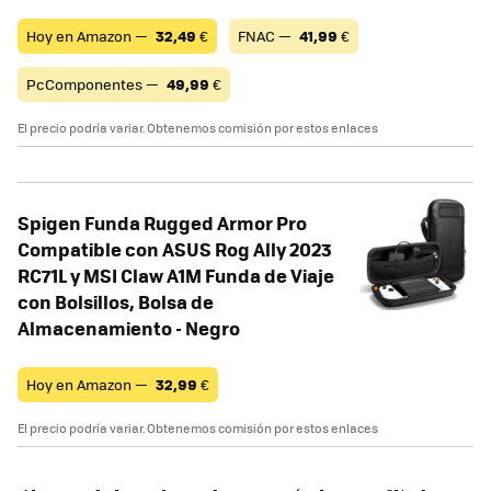
Hoy en Amazon —
32,49
€
FNAC —
41,99
€
PcComponentes —
49,99
€
El precio podría variar. Obtenemos comisión por estos enlaces
Spigen Funda Rugged Armor Pro
Compatible con ASUS Rog Ally 2023
RC71L y MSI Claw A1M Funda de Viaje
con Bolsillos, Bolsa de
Almacenamiento - Negro
Hoy en Amazon —
32,99
€
El precio podría variar. Obtenemos comisión por estos enlaces