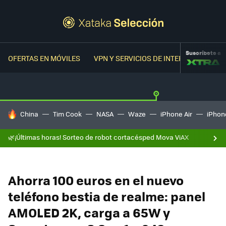
Suscríbete a
OFERTAS EN MÓVILES
VPN Y SERVICIOS DE INTERNET
OFER
HOY SE HABLA DE
China
Tim Cook
NASA
Waze
iPhone Air
iPhone
🌿¡Últimas horas! Sorteo de robot cortacésped Mova ViAX
Ahorra 100 euros en el nuevo
teléfono bestia de realme: panel
AMOLED 2K, carga a 65W y