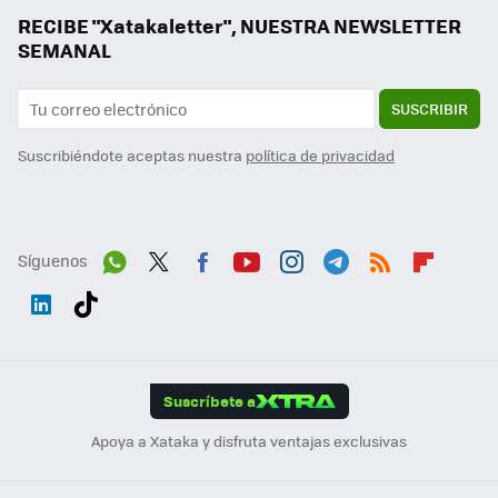
RECIBE "Xatakaletter", NUESTRA NEWSLETTER
SEMANAL
SUSCRIBIR
Suscribiéndote aceptas nuestra
política de privacidad
Síguenos
Wh
Twit
Fac
You
Inst
Tele
RSS
Flip
ats
ter
ebo
tub
agr
gra
boa
Link
Tikt
App
ok
e
am
m
rd
edI
ok
Suscríbete a
n
Apoya a Xataka y disfruta ventajas exclusivas